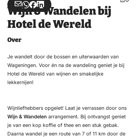
Teilen
Teilen
Teilen
Teilen
Wijn & Wandelen bij
über
über
auf
auf
Hotel de Wereld
Email
WhatsApp
Facebook
LinkedIn
Over
Je wandelt door de bossen en uiterwaarden van
Wageningen. Voor én na de wandeling geniet je bij
Hotel de Wereld van wijnen en smakelijke
lekkernijen!
Wijnliefhebbers opgelet! Laat je verrassen door ons
Wijn & Wandelen
arrangement. Bij ontvangst geniet
je van een kop koffie of thee en een stuk gebak.
Daarna wandel je een route van 7 of 11 km door de