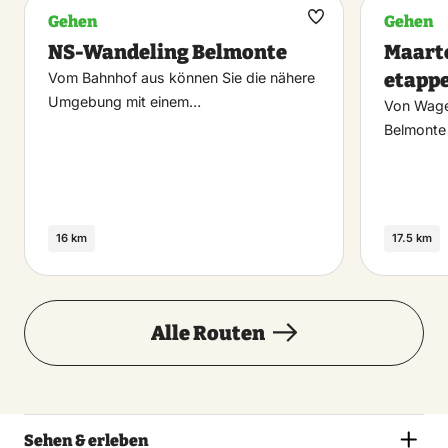
Gehen
Gehen
Maak
NS-Wandeling Belmonte
Maart
favoriet
etappe
Vom Bahnhof aus können Sie die nähere
Umgebung mit einem…
Von Wage
Belmonte
16 km
17.5 km
Alle Routen
Sehen & erleben