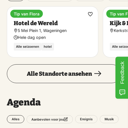
Tip van Flora
Tip van F
Hotel
Museu
Favorit
Hotel de Wereld
Kijk 
machen
5 Mei Plein 1, Wageningen
Kerkst
Hele dag open
Alle seizoenen
hotel
Alle seiz
Feedback
Alle Standorte ansehen
Agenda
Alles
Ereignis
Musik
Aanbevolen voor jou