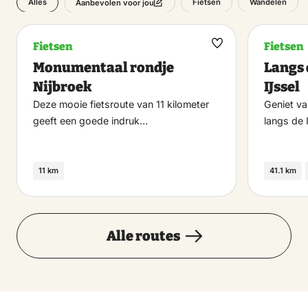
Alles
Fietsen
Wandelen
Aanbevolen voor jou
Fietsen
Fietsen
Maak
Monumentaal rondje
Langs 
favoriet
Nijbroek
IJssel
Deze mooie fietsroute van 11 kilometer
Geniet va
geeft een goede indruk…
langs de 
11 km
41.1 km
Alle routes