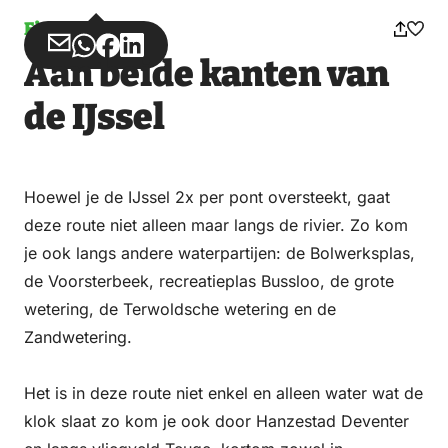
Fietsen
Deel
Deel
Deel
Deel
Aan beide kanten van
via
via
op
op
Email
WhatsApp
Facebook
LinkedIn
de IJssel
Hoewel je de IJssel 2x per pont oversteekt, gaat
deze route niet alleen maar langs de rivier. Zo kom
je ook langs andere waterpartijen: de Bolwerksplas,
de Voorsterbeek, recreatieplas Bussloo, de grote
wetering, de Terwoldsche wetering en de
Zandwetering.
Het is in deze route niet enkel en alleen water wat de
klok slaat zo kom je ook door Hanzestad Deventer