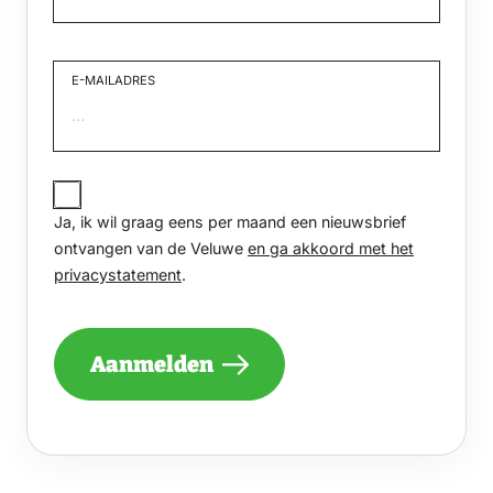
Voornaam
E-MAILADRES
JA,
IK
Ja, ik wil graag eens per maand een nieuwsbrief
WIL
GRAAG
ontvangen van de Veluwe
en ga akkoord met het
EENS
privacystatement
.
PER
MAAND
EEN
NIEUWSBRIEF
Aanmelden
ONTVANGEN
VAN
DE
VELUWE
EN
GA