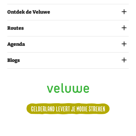
AKKOORD
MET
Ontdek de Veluwe
HET
PRIVACYSTATEMENT.
(VEREIST)
Routes
Agenda
Blogs