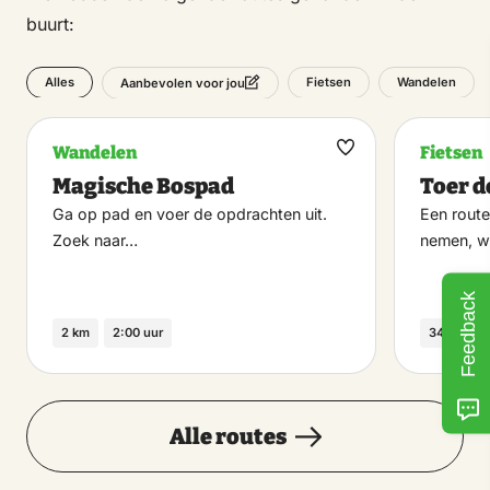
buurt:
Alles
Fietsen
Wandelen
Aanbevolen voor jou
Wandelen
Fietsen
Maak
Magische Bospad
Toer d
favoriet
Ga op pad en voer de opdrachten uit.
Een route
Zoek naar…
nemen, 
Feedback
2 km
2:00 uur
34 km
Alle routes