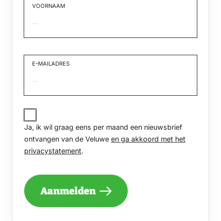
VOORNAAM
Voornaam
E-MAILADRES
JA,
IK
Ja, ik wil graag eens per maand een nieuwsbrief
WIL
GRAAG
ontvangen van de Veluwe
en ga akkoord met het
EENS
privacystatement
.
PER
MAAND
EEN
NIEUWSBRIEF
Aanmelden
ONTVANGEN
VAN
DE