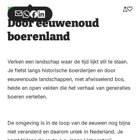
Fietsen
Deel
Deel
Deel
Deel
Door eeuwenoud
via
via
op
op
Email
WhatsApp
Facebook
LinkedIn
boerenland
Verken een landschap waar de tijd lijkt stil te staan.
Je fietst langs historische boerderijen en door
eeuwenoude landschappen, met afwisselend bos,
heide en open velden die het verhaal van generaties
boeren vertellen.
De omgeving is in de loop van de eeuwen nog bijna
niet veranderd en daarom uniek in Nederland. Je