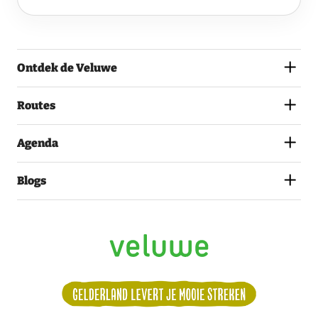
VELUWE
EN
GA
AKKOORD
MET
Ontdek de Veluwe
HET
PRIVACYSTATEMENT.
(VEREIST)
Routes
Agenda
Blogs