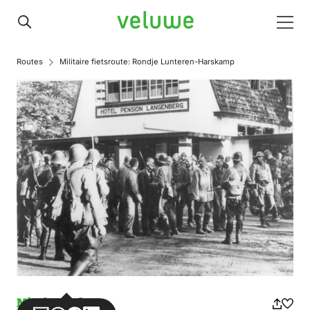
Veluwe
Men
Routes
Militaire fietsroute: Rondje Lunteren-Harskamp
Missbrauch