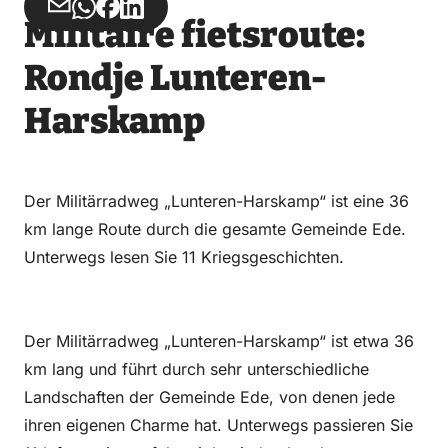
Teilen
Teilen
Teilen
Teilen
Militaire fietsroute:
über
über
auf
auf
Email
WhatsApp
Facebook
LinkedIn
Rondje Lunteren-
Harskamp
Der Militärradweg „Lunteren-Harskamp“ ist eine 36
km lange Route durch die gesamte Gemeinde Ede.
Unterwegs lesen Sie 11 Kriegsgeschichten.
Der Militärradweg „Lunteren-Harskamp“ ist etwa 36
km lang und führt durch sehr unterschiedliche
Landschaften der Gemeinde Ede, von denen jede
ihren eigenen Charme hat. Unterwegs passieren Sie