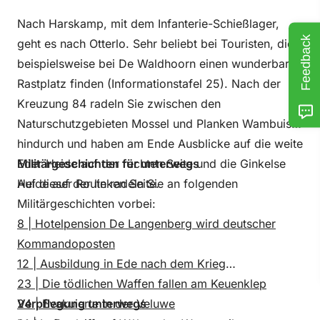
Nach Harskamp, mit dem Infanterie-Schießlager,
Feedback
geht es nach Otterlo. Sehr beliebt bei Touristen, die
beispielsweise bei De Waldhoorn einen wunderbaren
Rastplatz finden (Informationstafel 25). Nach der
Kreuzung 84 radeln Sie zwischen den
Naturschutzgebieten Mossel und Planken Wambuis
hindurch und haben am Ende Ausblicke auf die weite
Eder Heide auf der rechten Seite und die Ginkelse
Militärgeschichten für unterwegs
Heide auf der linken Seite.
Auf dieser Route radeln Sie an folgenden
Militärgeschichten vorbei:
8 | Hotelpension De Langenberg wird deutscher
Kommandoposten
12 | Ausbildung in Ede nach dem Krieg
23 | Die tödlichen Waffen fallen am Keuenklep
24 | Evakuierte in der Veluwe
Verpflegung unterwegs