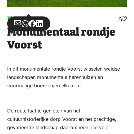
Fietsen
Deel
Deel
Deel
Deel
Monumentaal rondje
via
via
op
op
Email
WhatsApp
Facebook
LinkedIn
Voorst
In dit monumentale rondje Voorst wisselen weidse
landschapen monumentale herenhuizen en
voormalige boerderijen elkaar af.
De route laat je genieten van het
cultuurhistorierijke dorp Voorst en het prachtige,
gevarieerde landschap daaromheen. De vele