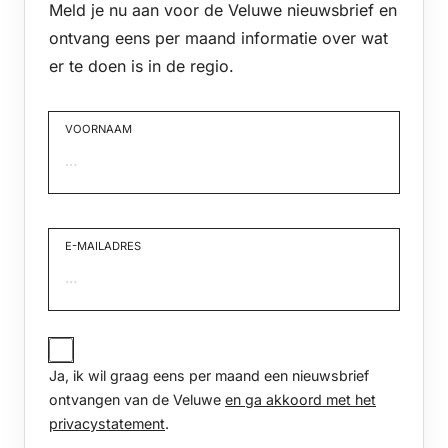
Meld je nu aan voor de Veluwe nieuwsbrief en
ontvang eens per maand informatie over wat
er te doen is in de regio.
VOORNAAM
Voornaam
E-MAILADRES
JA,
IK
Ja, ik wil graag eens per maand een nieuwsbrief
WIL
GRAAG
ontvangen van de Veluwe
en ga akkoord met het
EENS
privacystatement
.
PER