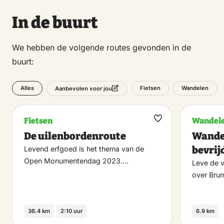
In de buurt
We hebben de volgende routes gevonden in de
buurt:
Alles
Fietsen
Wandelen
Aanbevolen voor jou
Fietsen
Wandel
Maak
De uilenbordenroute
Wande
favoriet
bevrij
Levend erfgoed is het thema van de
Open Monumentendag 2023.…
Leve de v
over Bru
36.4 km
2:10 uur
6.9 km