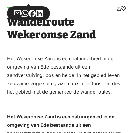
Wandelen
Deel
Deel
Deel
Deel
Wandelroute
via
via
op
op
Email
WhatsApp
Facebook
LinkedIn
Wekeromse Zand
Het Wekeromse Zand is een natuurgebied in de
omgeving van Ede bestaande uit een
zandverstuiving, bos en heide. In het gebied leven
zeldzame vogels en grazen ook moeflons. Ontdek
het gebied met de gemarkeerde wandelroutes.
Het Wekeromse Zand is een natuurgebied in de
omgeving van Ede bestaande uit een