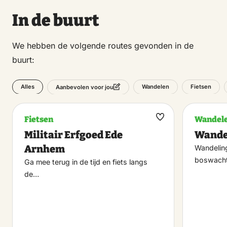
In de buurt
We hebben de volgende routes gevonden in de
buurt:
Alles
Wandelen
Fietsen
Aanbevolen voor jou
Fietsen
Wandel
Maak
Militair Erfgoed Ede
Wande
favoriet
Arnhem
Wandeling
boswacht
Ga mee terug in de tijd en fiets langs
de…