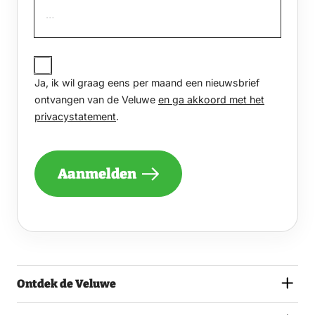
JA,
IK
Ja, ik wil graag eens per maand een nieuwsbrief
WIL
GRAAG
ontvangen van de Veluwe
en ga akkoord met het
EENS
privacystatement
.
PER
MAAND
EEN
NIEUWSBRIEF
Aanmelden
ONTVANGEN
VAN
DE
VELUWE
EN
GA
AKKOORD
MET
Ontdek de Veluwe
HET
PRIVACYSTATEMENT.
(VEREIST)