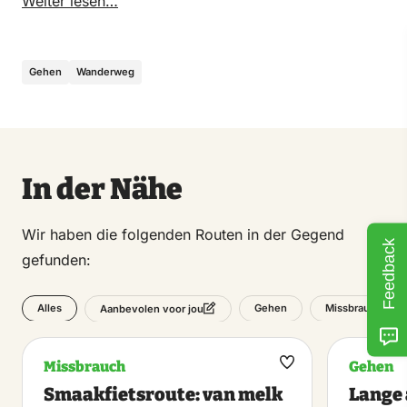
an einem Rastplatz für Tiere vorbei.
Weiter lesen…
Gehen
Wanderweg
In der Nähe
Wir haben die folgenden Routen in der Gegend
Feedback
gefunden:
Alles
Gehen
Missbrauch
Aanbevolen voor jou
Missbrauch
Gehen
Maak
Smaakfietsroute: van melk
Lange
favoriet