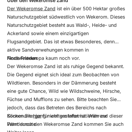
Über den Wekeromse Zand
Der Wekeromse Zand
ist ein über 500 Hektar großes
Naturschutzgebiet südwestlich von Wekerom. Dieses
Naturschutzgebiet besteht aus Wald-, Heide- und
Ackerland sowie einem einzigartigen
Flugsandgebiet. Das ist etwas Besonderes, denn
aktive Sandverwehungen kommen in
Nordwesteuropa kaum noch vor.
Finde Frieden
Der Wekeromse Zand ist als ruhige Gegend bekannt.
Die Gegend eignet sich ideal zum Beobachten von
Wildtieren. Besonders in der Dämmerung besteht
eine gute Chance, Wild wie Wildschweine, Hirsche,
Füchse und Mufflons zu sehen. Bitte beachten Sie
jedoch, dass das Betreten des Bereichs nach
Sonnenuntergang nicht gestattet ist. Während dieser
Klicken Sie
hier
für weitere Informationen zur
Fahrt durch den Wekeromse Zand kommen Sie auch
Wanderroute.