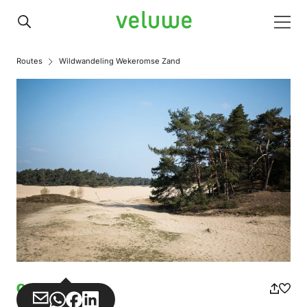
Veluwe
Men
Routes
Wildwandeling Wekeromse Zand
Gehen
Teilen
Teilen
Teilen
Teilen