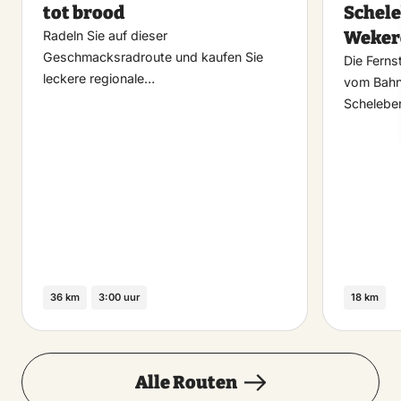
tot brood
Schele
Weke
Radeln Sie auf dieser
Geschmacksradroute und kaufen Sie
Die Ferns
leckere regionale…
vom Bahn
Schelebe
36 km
3:00 uur
18 km
Alle Routen