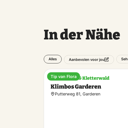
In der Nähe
Alles
Seh
Aanbevolen voor jou
Tip van Flora
Kletterhalle & Kletterwald
Klimbos Garderen
Putterweg 81, Garderen