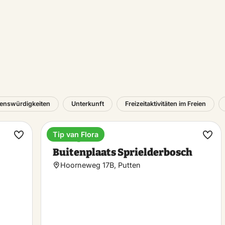
enswürdigkeiten
Unterkunft
Freizeitaktivitäten im Freien
Tip van Flora
Ferienpark
Favorit
Favo
Buitenplaats Sprielderbosch
machen
mac
Hoorneweg 17B, Putten