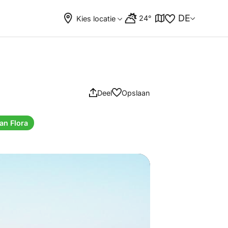
DE
24°
Kies locatie
Deel
Opslaan
an Flora