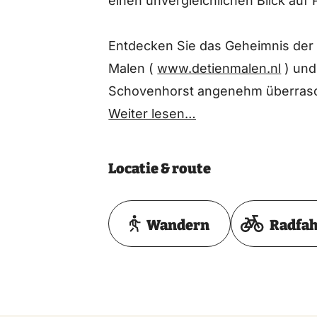
einen unvergleichlichen Blick auf
Entdecken Sie das Geheimnis der
Malen (
www.detienmalen.nl
) und
Schovenhorst angenehm überras
Weiter lesen…
Locatie & route
Wandern
Radfa