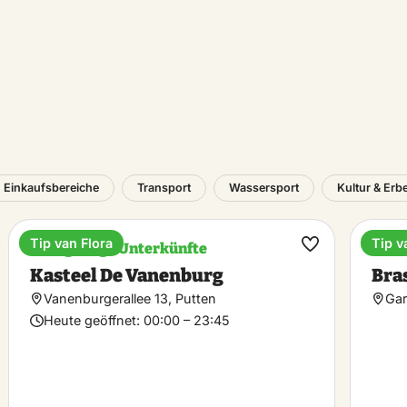
Einkaufsbereiche
Transport
Wassersport
Kultur & Erb
Tip van Flora
Tip v
Einzigartige Unterkünfte
Anw
rit
Favorit
Kasteel De Vanenburg
Bra
hen
machen
Vanenburgerallee 13, Putten
Gar
Heute geöffnet:
00:00 – 23:45