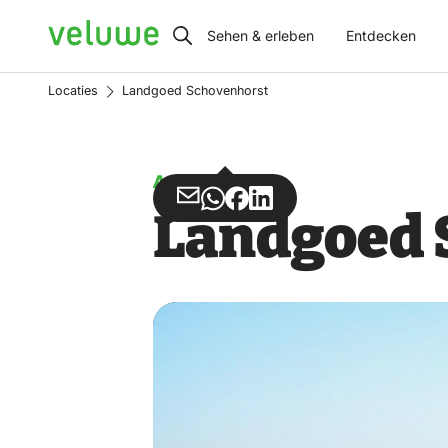
Veluwe
Sehen & erleben
Entdecken
Locaties
Landgoed Schovenhorst
Anwesen
Teilen
Teilen
Teilen
Teilen
Landgoed 
über
über
auf
auf
Email
WhatsApp
Facebook
LinkedIn