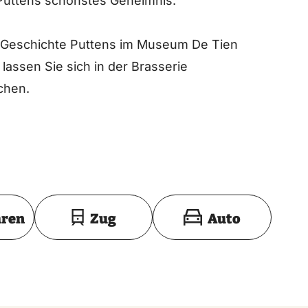
 Puttens schönstes Geheimnis.
 Geschichte Puttens im Museum De Tien
 lassen Sie sich in der Brasserie
chen.
Toon op kaart
hren
Zug
Auto