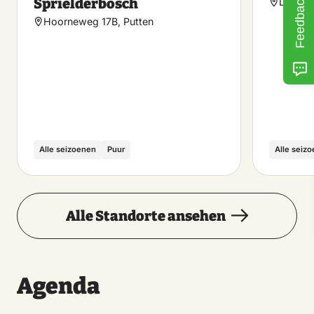
Feedback
Sprielderbosch
Dorpss
Hoorneweg 17B, Putten
Alle seizoenen
Puur
Alle seiz
Alle Standorte ansehen
Agenda