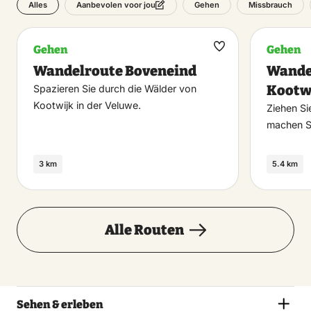
Alles
Gehen
Missbrauch
Aanbevolen voor jou
Gehen
Gehen
Maak
Wandelroute Boveneind
Wande
favoriet
Kootw
Spazieren Sie durch die Wälder von
Kootwijk in der Veluwe.
Ziehen S
machen S
3 km
5.4 km
Alle Routen
Sehen & erleben