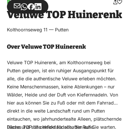
Parken
Teilen
Teilen
Teilen
Teilen
Veluwe TOP Huinerenk
über
über
auf
auf
Email
WhatsApp
Facebook
LinkedIn
Kolthoornseweg 11 — Putten
Over Veluwe TOP Huinerenk
Veluwe TOP Huinerenk, am Kolthoornseweg bei
Putten gelegen, ist ein ruhiger Ausgangspunkt für
alle, die die authentische Veluwe erleben möchten.
Keine Menschenmassen, keine Ablenkungen – nur
Wälder, Heide und der Duft von Kiefernnadeln. Von
hier aus können Sie zu Fuß oder mit dem Fahrrad
direkt in die weite Landschaft rund um Putten
eintauchen, wo jahrhundertealte Alleen, plätschernde
Bäche und stille Heidelandschaften auf Sie warten.
Dieses TOP ist perfekt für alle, die Ruhe,