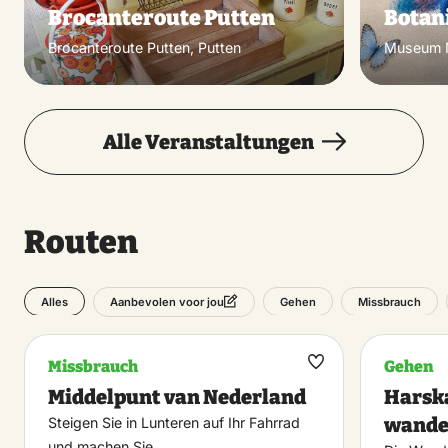
Brocanteroute Putten
Botan
Brocanteroute Putten, Putten
Museum N
Alle Veranstaltungen
Routen
Alles
Gehen
Missbrauch
Aanbevolen voor jou
Missbrauch
Gehen
Maak
Middelpunt van Nederland
Harsk
favoriet
wande
Steigen Sie in Lunteren auf Ihr Fahrrad
und machen Sie…