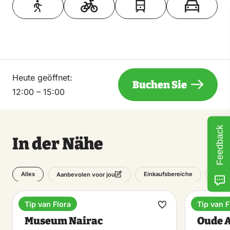
Heute geöffnet:
Buchen Sie
12:00 – 15:00
Feedback
In der Nähe
Alles
Einkaufsbereiche
Kultu
Aanbevolen voor jou
Tip van Flora
Tip van F
Museum
Museu
Favorit
Museum Nairac
Oude 
machen