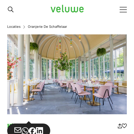
Veluwe
Men
Locaties
Oranjerie De Schaffelaar
High Tea
Teilen
Teilen
Teilen
Teilen