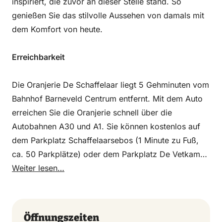
inspiriert, die zuvor an dieser Stelle stand. So
genießen Sie das stilvolle Aussehen von damals mit
dem Komfort von heute.
Erreichbarkeit
Die Oranjerie De Schaffelaar liegt 5 Gehminuten vom
Bahnhof Barneveld Centrum entfernt. Mit dem Auto
erreichen Sie die Oranjerie schnell über die
Autobahnen A30 und A1. Sie können kostenlos auf
dem Parkplatz Schaffelaarsebos (1 Minute zu Fuß,
ca. 50 Parkplätze) oder dem Parkplatz De Vetkamp
(3 Minuten zu Fuß, ca. 200 Parkplätze) parken.
Weiter lesen…
Öffnungszeiten