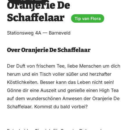
Oranjerie De
über
über
auf
auf
Email
WhatsApp
Facebook
LinkedIn
Schaffelaar
Tip van Flora
Stationsweg 4A — Barneveld
Over Oranjerie De Schaffelaar
Der Duft von frischem Tee, liebe Menschen um dich
herum und ein Tisch voller süßer und herzhafter
Köstlichkeiten. Besser kann das Leben nicht sein!
Gönne dir eine Auszeit und genieße einen High Tea
auf dem wunderschönen Anwesen der Oranjerie De
Schaffelaar. Kommst du bald vorbei?