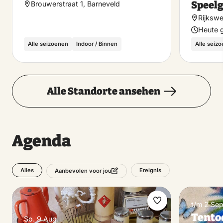
Speel
Brouwerstraat 1, Barneveld
Rijkswe
Heute 
Alle seizoenen
Indoor / Binnen
Alle seiz
Alle Standorte ansehen
Agenda
Alles
Ereignis
Aanbevolen voor jou
t/m 2 Sep
Favorit
Tento
So. 9 Aug.
machen