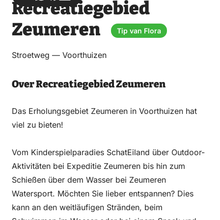
Recreatiegebied
über
über
auf
auf
Email
WhatsApp
Facebook
LinkedIn
Zeumeren
Tip van Flora
Stroetweg — Voorthuizen
Over Recreatiegebied Zeumeren
Das Erholungsgebiet Zeumeren in Voorthuizen hat
viel zu bieten!
Vom Kinderspielparadies SchatEiland über Outdoor-
Aktivitäten bei Expeditie Zeumeren bis hin zum
Schießen über dem Wasser bei Zeumeren
Watersport. Möchten Sie lieber entspannen? Dies
kann an den weitläufigen Stränden, beim