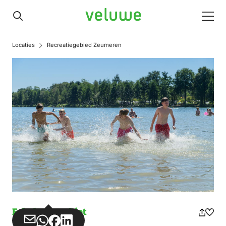
Veluwe
Men
Locaties
Recreatiegebied Zeumeren
Erholungsgebiet
Teilen
Teilen
Teilen
Teilen