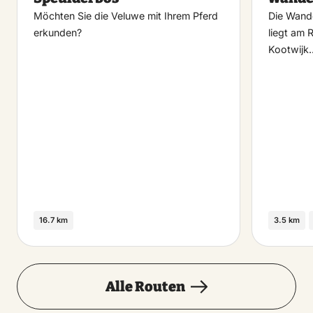
Möchten Sie die Veluwe mit Ihrem Pferd
Die Wand
erkunden?
liegt am
Kootwijk
16.7 km
3.5 km
Alle Routen