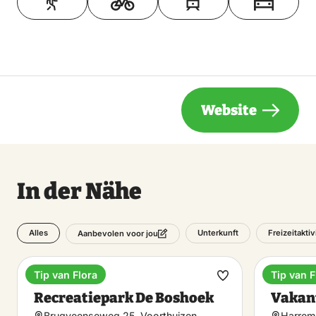
Website
In der Nähe
Alles
Unterkunft
Freizeitakti
Aanbevolen voor jou
Tip van Flora
Tip van F
Ferienpark
Ferienp
Favorit
Recreatiepark De Boshoek
Vakan
machen
Brugveenseweg 25, Voorthuizen
Harrem