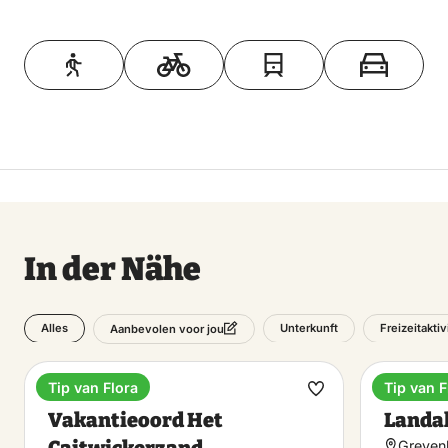
Toon op kaart
In der Nähe
Alles
Unterkunft
Freizeitakti
Aanbevolen voor jou
Tip van Flora
Tip van F
Ferienpark
Campin
Favorit
Vakantieoord Het
Landal
machen
Caitwickerzand
Greven