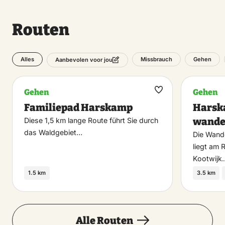
Routen
Alles
Missbrauch
Gehen
Aanbevolen voor jou
Gehen
Gehen
Maak
Familiepad Harskamp
Harsk
favoriet
wande
Diese 1,5 km lange Route führt Sie durch
das Waldgebiet…
Die Wand
liegt am
Kootwijk
1.5 km
3.5 km
Alle Routen