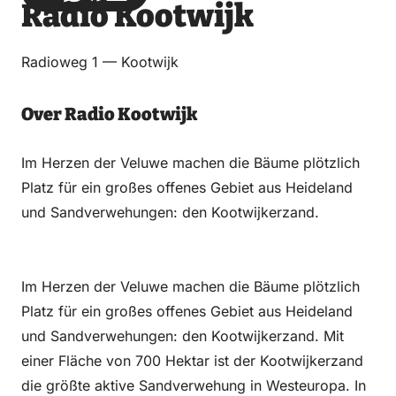
Radio Kootwijk
über
über
auf
auf
Email
WhatsApp
Facebook
LinkedIn
Radioweg 1 — Kootwijk
Over Radio Kootwijk
Im Herzen der Veluwe machen die Bäume plötzlich
Platz für ein großes offenes Gebiet aus Heideland
und Sandverwehungen: den Kootwijkerzand.
Im Herzen der Veluwe machen die Bäume plötzlich
Platz für ein großes offenes Gebiet aus Heideland
und Sandverwehungen: den Kootwijkerzand. Mit
einer Fläche von 700 Hektar ist der Kootwijkerzand
die größte aktive Sandverwehung in Westeuropa. In