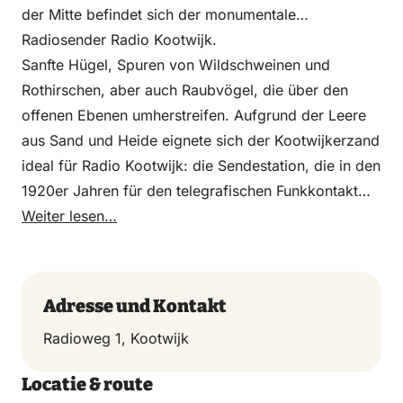
der Mitte befindet sich der monumentale
Radiosender Radio Kootwijk.
Sanfte Hügel, Spuren von Wildschweinen und
Rothirschen, aber auch Raubvögel, die über den
offenen Ebenen umherstreifen. Aufgrund der Leere
aus Sand und Heide eignete sich der Kootwijkerzand
ideal für Radio Kootwijk: die Sendestation, die in den
1920er Jahren für den telegrafischen Funkkontakt
mit dem damaligen Niederländisch-Ostindien gebaut
Weiter lesen…
wurde. Das große, imposante Gebäude fügt sich
wunderbar in die leere und wilde Umgebung ein.
Adresse und Kontakt
Radioweg 1, Kootwijk
Locatie & route