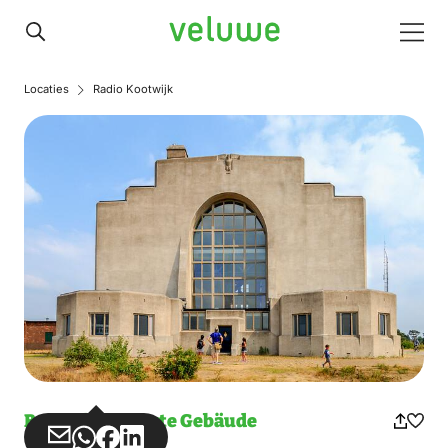
Veluwe
Men
Locaties
Radio Kootwijk
Bemerkenswerte Gebäude
Teilen
Teilen
Teilen
Teilen