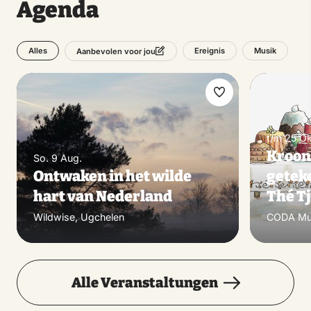
Agenda
Alles
Ereignis
Musik
Aanbevolen voor jou
Favorit
machen
t/m 25 Ok
Kroon 
So. 9 Aug.
Ontwaken in het wilde
getek
hart van Nederland
Thé T
Wildwise, Ugchelen
CODA Mu
Alle Veranstaltungen