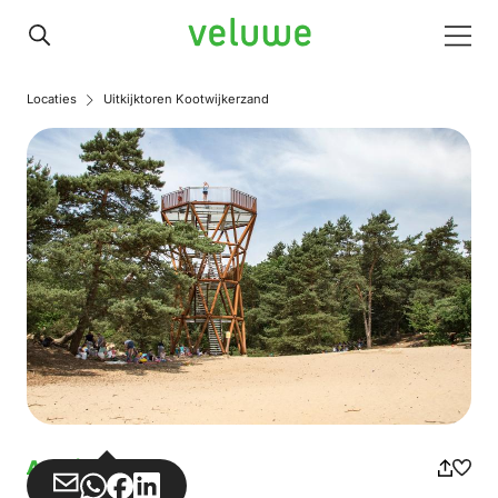
Veluwe
Men
Locaties
Uitkijktoren Kootwijkerzand
Aussichtsturm
Teilen
Teilen
Teilen
Teilen