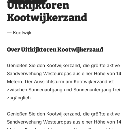
Uitkijktoren
über
über
auf
auf
Email
WhatsApp
Facebook
LinkedIn
Kootwijkerzand
— Kootwijk
Over Uitkijktoren Kootwijkerzand
Genießen Sie den Kootwijkerzand, die größte aktive
Sandverwehung Westeuropas aus einer Höhe von 14
Metern. Der Aussichtsturm am Kootwijkerzand ist
zwischen Sonnenaufgang und Sonnenuntergang frei
zugänglich.
Genießen Sie den Kootwijkerzand, die größte aktive
Sandverwehung Westeuropas aus einer Höhe von 14