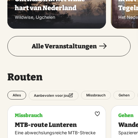
hart van Nederland
Tege
Wildwise, Ugchelen
Het Nede
Alle Veranstaltungen
Routen
Alles
Missbrauch
Gehen
Aanbevolen voor jou
Missbrauch
Gehen
Maak
MTB-route Lunteren
Wande
favoriet
Eine abwechslungsreiche MTB-Strecke
Spazieren