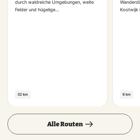
durch waldreiche Umgebungen, weite
Wanderdü
Felder und hügelige…
Kootwijk 
32 km
6 km
Alle Routen