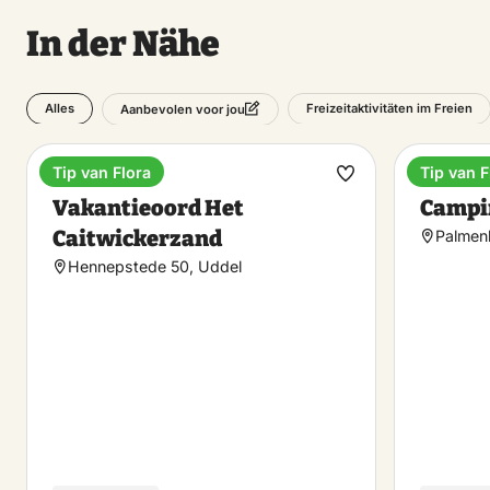
In der Nähe
Alles
Freizeitaktivitäten im Freien
Aanbevolen voor jou
Tip van Flora
Tip van F
Ferienpark
Campin
Favorit
Vakantieoord Het
Campi
machen
Caitwickerzand
Palmen
Hennepstede 50, Uddel