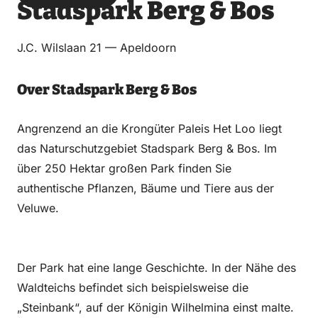
Stadspark Berg & Bos
über
über
auf
auf
Email
WhatsApp
Facebook
LinkedIn
J.C. Wilslaan 21 — Apeldoorn
Over Stadspark Berg & Bos
Angrenzend an die Krongüter Paleis Het Loo liegt
das Naturschutzgebiet Stadspark Berg & Bos. Im
über 250 Hektar großen Park finden Sie
authentische Pflanzen, Bäume und Tiere aus der
Veluwe.
Der Park hat eine lange Geschichte. In der Nähe des
Waldteichs befindet sich beispielsweise die
„Steinbank“, auf der Königin Wilhelmina einst malte.