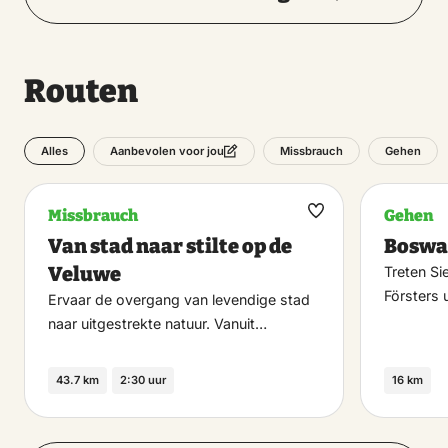
Routen
Alles
Missbrauch
Gehen
Aanbevolen voor jou
Missbrauch
Gehen
Maak
Van stad naar stilte op de
Boswa
favoriet
Veluwe
Treten Si
Försters 
Ervaar de overgang van levendige stad
naar uitgestrekte natuur. Vanuit…
43.7 km
2:30 uur
16 km