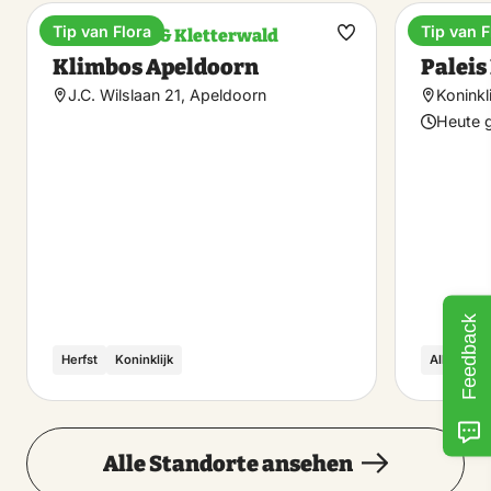
Tip van Flora
Tip van F
Kletterhalle & Kletterwald
Museu
Favorit
Klimbos Apeldoorn
Paleis
machen
J.C. Wilslaan 21, Apeldoorn
Koninkl
Heute g
Feedback
Herfst
Koninklijk
Alle seiz
Alle Standorte ansehen