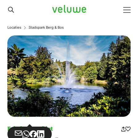
Veluwe
Men
Locaties
Stadspark Berg & Bos
Erholungsgebiet
Teilen
Teilen
Teilen
Teilen