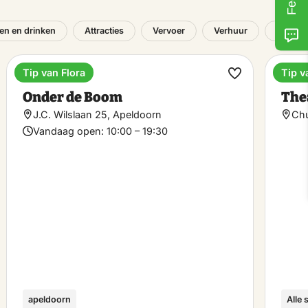
en en drinken
Attracties
Vervoer
Verhuur
Spa
Tip van Flora
Tip v
Restaurants
Ente
k
Maak
Onder de Boom
The
riet
favoriet
J.C. Wilslaan 25, Apeldoorn
Chu
Vandaag open:
10:00 – 19:30
apeldoorn
Alle