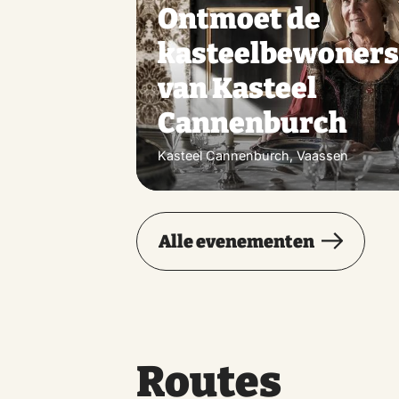
Ontmoet de
kasteelbewoner
van Kasteel
Cannenburch
Kasteel Cannenburch, Vaassen
Alle evenementen
Routes