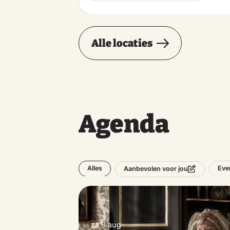
Alle locaties
Agenda
Alles
Eve
Aanbevolen voor jou
za 8 aug