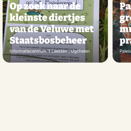
Op zoek naar de
Pa
kleinste diertjes
gr
van de Veluwe met
mu
Staatsbosbeheer
pr
Informatiecentrum 't Leesten , Ugchelen
Palei