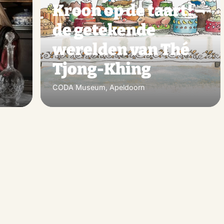
Kroon op de taart! –
s
de getekende
werelden van Thé
Tjong-Khing
CODA Museum, Apeldoorn