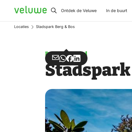
Veluwe
Ontdek de Veluwe
In de buurt
Locaties
Stadspark Berg & Bos
Recreatiegebied
Deel
Deel
Deel
Deel
Stadspark 
via
via
op
op
Email
WhatsApp
Facebook
LinkedIn