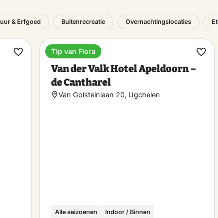
tuur & Erfgoed
Buitenrecreatie
Overnachtingslocaties
Et
Tip van Flora
Hotel
Maak
Maa
Van der Valk Hotel Apeldoorn –
favoriet
favo
de Cantharel
Van Golsteinlaan 20, Ugchelen
Alle seizoenen
Indoor / Binnen