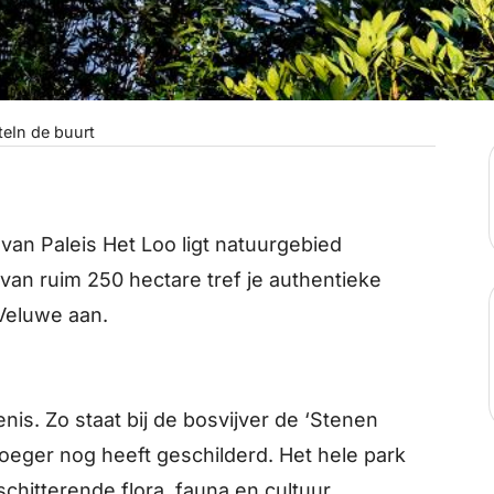
te
In de buurt
n Paleis Het Loo ligt natuurgebied
van ruim 250 hectare tref je authentieke
Veluwe aan.
is. Zo staat bij de bosvijver de ‘Stenen
oeger nog heeft geschilderd. Het hele park
chitterende flora, fauna en cultuur.