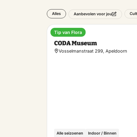
Alles
Cul
Aanbevolen voor jou
Tip van Flora
Museum
CODA Museum
Vosselmanstraat 299, Apeldoorn
Alle seizoenen
Indoor / Binnen