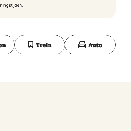
ningstijden.
Toon op kaart
en
Trein
Auto