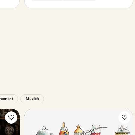
nement
Muziek
Maak
Maa
favoriet
favo
t/m 25 okt