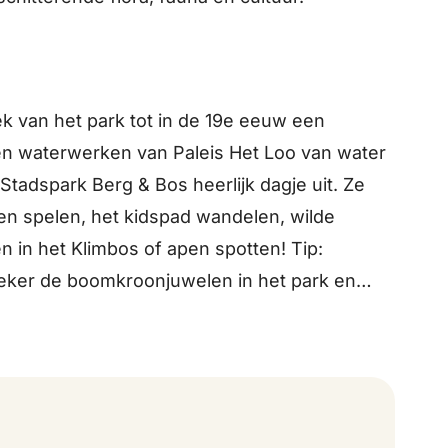
lek van het park tot in de 19e eeuw een
 en waterwerken van Paleis Het Loo van water
Stadspark Berg & Bos heerlijk dagje uit. Ze
en spelen, het kidspad wandelen, wilde
n in het Klimbos of apen spotten! Tip:
eker de boomkroonjuwelen in het park en
 Bos, die start vanaf het Theehuis!