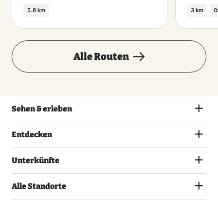
5.8 km
3 km
0
Alle Routen
Sehen & erleben
Entdecken
Unterkünfte
Alle Standorte