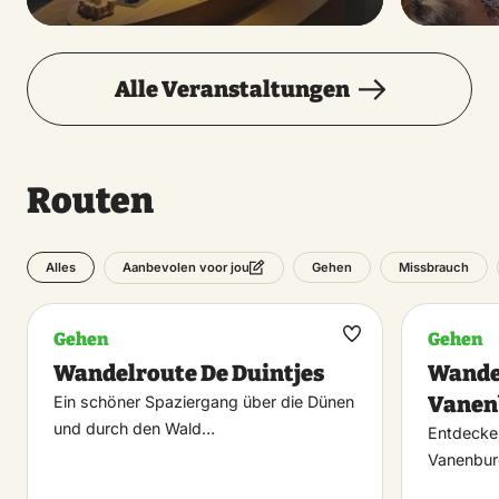
Alle Veranstaltungen
Routen
Alles
Gehen
Missbrauch
Aanbevolen voor jou
Gehen
Gehen
Maak
Wandelroute De Duintjes
Wande
favoriet
Vanen
Ein schöner Spaziergang über die Dünen
und durch den Wald…
Entdecke
Vanenbur