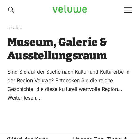
Veluwe
Men
Locaties
Museum, Galerie &
Ausstellungsraum
Sind Sie auf der Suche nach Kultur und Kulturerbe in
der Region Veluwe? Entdecken Sie die reiche
Geschichte, die diese kulturell wertvolle Region
durchzieht. Ob Sie nun durch beeindruckende
Weiter lesen…
Museen inmitten historischer Grachten schlendern
oder die Pracht majestätischer Schlösser und
Herrenhäuser bewundern möchten, die Veluwe hat
für jeden etwas zu bieten. Von führenden Galerien