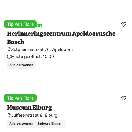
Tip van Flora
Kriegsmuseum
Fav
Herinneringscentrum Apeldoornsche
ma
Bosch
Zutphensestraat 76, Apeldoorn
Heute geöffnet:
10:00
Alle seizoenen
Tip van Flora
Museum
Fav
Museum Elburg
ma
Jufferenstraat 8, Elburg
Alle seizoenen
Indoor / Binnen