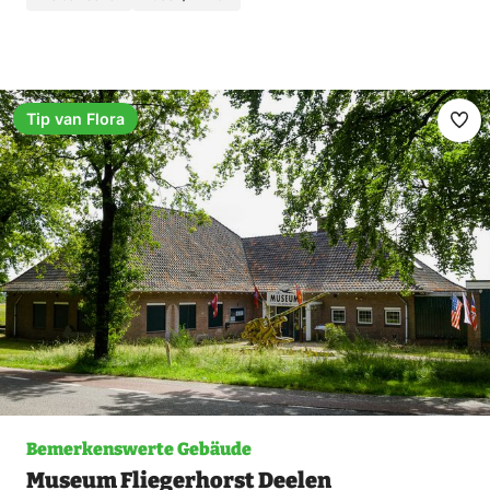
Tip van Flora
Fav
ma
Bemerkenswerte Gebäude
Museum Fliegerhorst Deelen