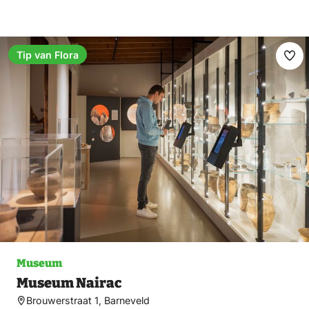
Tip van Flora
Fav
ma
Museum
Museum Nairac
Brouwerstraat 1, Barneveld