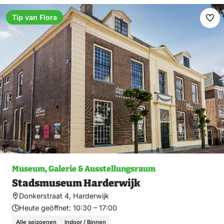
Tip van Flora
Fav
ma
Museum, Galerie & Ausstellungsraum
Stadsmuseum Harderwijk
Donkerstraat 4, Harderwijk
Heute geöffnet:
10:30 – 17:00
Alle seizoenen
Indoor / Binnen