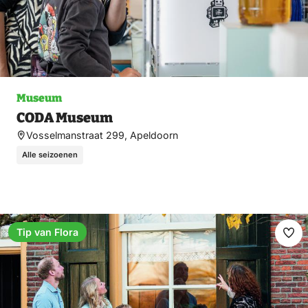
Museum
CODA Museum
Vosselmanstraat 299, Apeldoorn
Alle seizoenen
Tip van Flora
Fav
ma