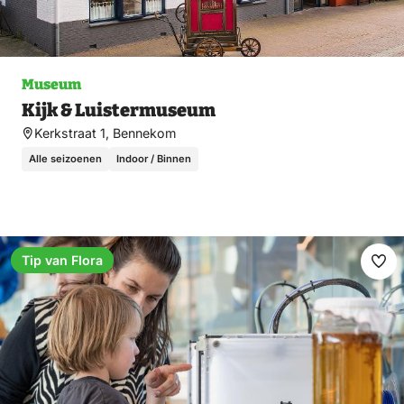
Museum
Kijk & Luistermuseum
Kerkstraat 1, Bennekom
Alle seizoenen
Indoor / Binnen
Tip van Flora
Fav
ma