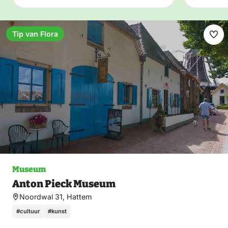
Tip van Flora
Fav
ma
Museum
Anton Pieck Museum
Noordwal 31, Hattem
#cultuur
#kunst