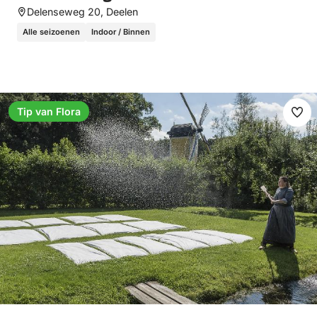
Delenseweg 20, Deelen
Alle seizoenen
Indoor / Binnen
Tip van Flora
Fav
ma