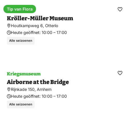
Tip van Flora
Museum
Fav
Kröller-Müller Museum
ma
Houtkampweg 6, Otterlo
Heute geöffnet:
10:00 – 17:00
Alle seizoenen
Kriegsmuseum
Fav
Airborne at the Bridge
ma
Rijnkade 150, Arnhem
Heute geöffnet:
10:00 – 17:00
Alle seizoenen