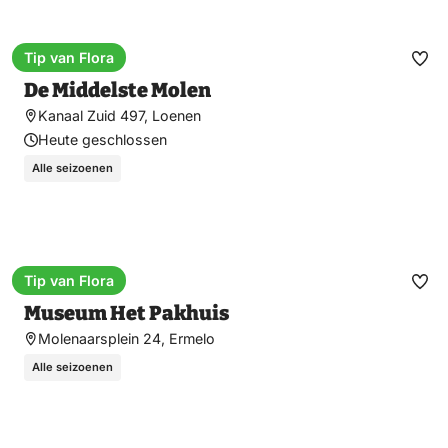
Tip van Flora
Museum
Fav
De Middelste Molen
ma
Kanaal Zuid 497, Loenen
Heute geschlossen
Alle seizoenen
Tip van Flora
Museum
Fav
Museum Het Pakhuis
ma
Molenaarsplein 24, Ermelo
Alle seizoenen