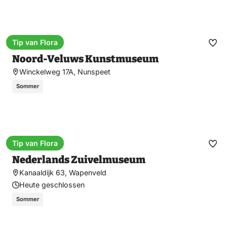
Tip van Flora
Museum
Fav
Noord-Veluws Kunstmuseum
ma
Winckelweg 17A, Nunspeet
Sommer
Tip van Flora
Museum
Fav
Nederlands Zuivelmuseum
ma
Kanaaldijk 63, Wapenveld
Heute geschlossen
Sommer