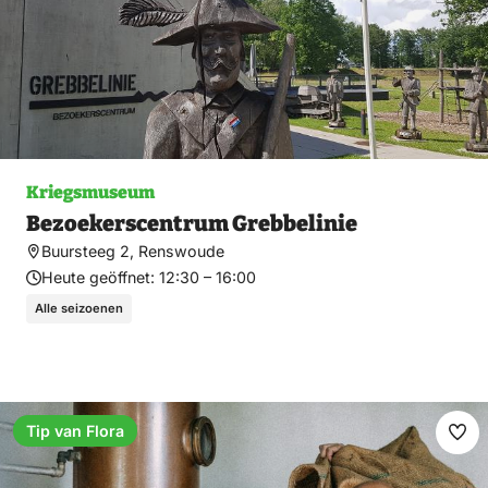
Kriegsmuseum
Bezoekerscentrum Grebbelinie
Buursteeg 2, Renswoude
Heute geöffnet:
12:30 – 16:00
Alle seizoenen
Tip van Flora
Fav
ma