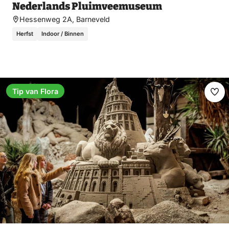
Nederlands Pluimveemuseum
Hessenweg 2A, Barneveld
Herfst
Indoor / Binnen
Tip van Flora
Fav
ma