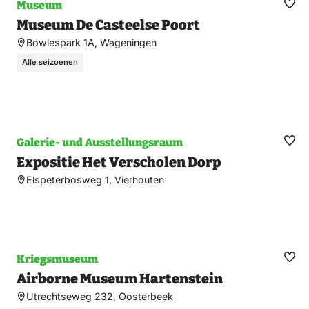
Museum
Fav
Museum De Casteelse Poort
ma
Bowlespark 1A, Wageningen
Alle seizoenen
Galerie- und Ausstellungsraum
Fav
Expositie Het Verscholen Dorp
ma
Elspeterbosweg 1, Vierhouten
Kriegsmuseum
Fav
Airborne Museum Hartenstein
ma
Utrechtseweg 232, Oosterbeek