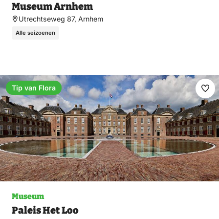
Museum Arnhem
Utrechtseweg 87, Arnhem
Alle seizoenen
Tip van Flora
Fav
ma
Museum
Paleis Het Loo