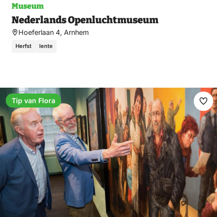
Museum
Nederlands Openluchtmuseum
Hoeferlaan 4, Arnhem
Herfst
lente
Tip van Flora
Fav
ma