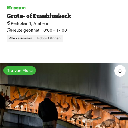
Museum
Grote- of Eusebiuskerk
Kerkplein 1, Arnhem
Heute geöffnet:
10:00 – 17:00
Alle seizoenen
Indoor / Binnen
Tip van Flora
Fav
ma