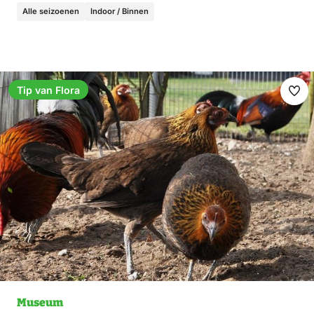
Alle seizoenen
Indoor / Binnen
Tip van Flora
Fav
ma
Museum