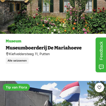
Museum
Feedback
Museumboerderij De Mariahoeve
Kiefveldersteeg 11, Putten
Alle seizoenen
Tip van Flora
Fav
ma