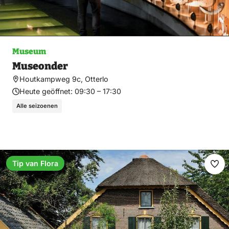
Museum
Museonder
Houtkampweg 9c, Otterlo
Heute geöffnet:
09:30 – 17:30
Alle seizoenen
Tip van Flora
Fav
ma