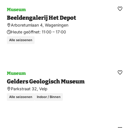
Museum
Fav
Beeldengalerij Het Depot
ma
Arboretumlaan 4, Wageningen
Heute geöffnet:
11:00 – 17:00
Alle seizoenen
Museum
Fav
Gelders Geologisch Museum
ma
Parkstraat 32, Velp
Alle seizoenen
Indoor / Binnen