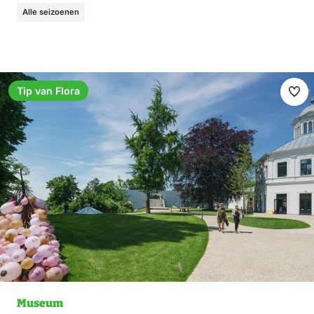
Alle seizoenen
Tip van Flora
Fav
ma
Museum