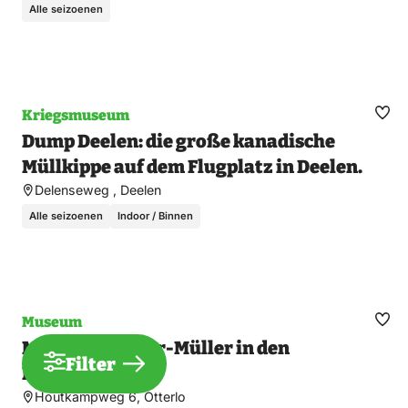
Alle seizoenen
Kriegsmuseum
Fav
Dump Deelen: die große kanadische
ma
Müllkippe auf dem Flugplatz in Deelen.
Delenseweg , Deelen
Alle seizoenen
Indoor / Binnen
Museum
Fav
Museum Kröller-Müller in den
ma
Filter
Kriegsjahren
Houtkampweg 6, Otterlo