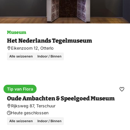
Museum
Het Nederlands Tegelmuseum
Eikenzoom 12, Otterlo
Alle seizoenen
Indoor / Binnen
Tip van Flora
Museum
Fav
Oude Ambachten & Speelgoed Museum
ma
Rijksweg 87, Terschuur
Heute geschlossen
Alle seizoenen
Indoor / Binnen