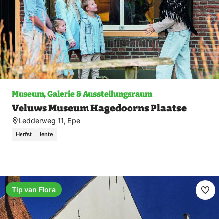
Museum, Galerie & Ausstellungsraum
Veluws Museum Hagedoorns Plaatse
Ledderweg 11, Epe
Herfst
lente
Tip van Flora
Fav
ma