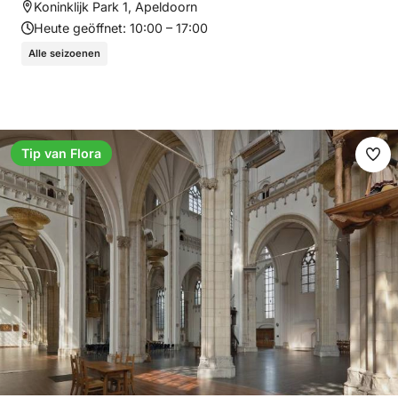
Koninklijk Park 1, Apeldoorn
Heute geöffnet:
10:00 – 17:00
Alle seizoenen
Tip van Flora
Fav
ma