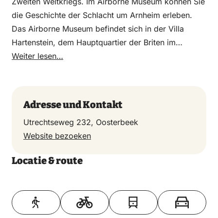
Zweiten Weltkriegs. Im Airborne Museum können Sie
die Geschichte der Schlacht um Arnheim erleben.
Das Airborne Museum befindet sich in der Villa
Hartenstein, dem Hauptquartier der Briten im
September 1944. Im Museum erleben Sie Schritt für
Weiter lesen…
Schritt die Schlacht um Arnheim, lauschen den
bewegenden Geschichten britischer, deutscher und
polnischer Soldaten und treffen Zivilisten und ihre
Adresse und Kontakt
Besonderheiten Zeugnisse.
Utrechtseweg 232, Oosterbeek
Website bezoeken
Locatie & route
Toon op kaart