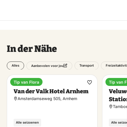
In der Nähe
Alles
Transport
Freizeitaktivi
Aanbevolen voor jou
Tip van Flora
Tip van F
Hotel
Bahnhöf
Favorit
Van der Valk Hotel Arnhem
Veluw
machen
Statio
Amsterdamseweg 505, Arnhem
Tamboe
Alle seizoenen
Alle seiz