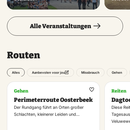
Alle Veranstaltungen
Routen
Alles
Missbrauch
Gehen
Aanbevolen voor jou
Gehen
Reiten
Maak
Perimeterroute Oosterbeek
Dagtoc
favoriet
Der Rundgang führt an Orten großer
Diese Rei
Schlachten, kleinerer Leiden und…
Tagesaus
Veluwewe