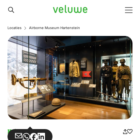
Veluwe
Men
Locaties
Airborne Museum Hartenstein
Kriegsmuseum
Teilen
Teilen
Teilen
Teilen