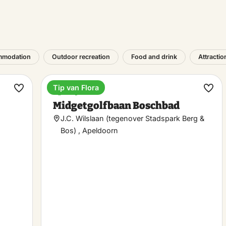
mmodation
Outdoor recreation
Food and drink
Attractio
Tip van Flora
Sporty
Make
Ma
Midgetgolfbaan Boschbad
favorite
favo
J.C. Wilslaan (tegenover Stadspark Berg &
Bos) , Apeldoorn