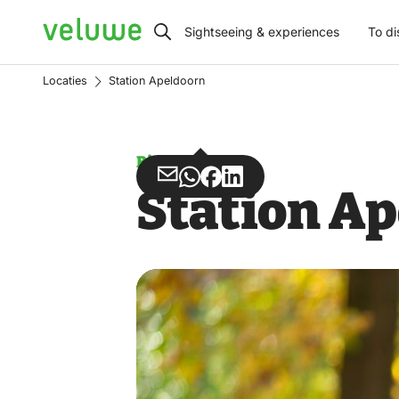
Veluwe
Sightseeing & experiences
To di
Locaties
Station Apeldoorn
Bicycle rental
Share
Share
Share
Share
Station A
via
via
on
on
Email
WhatsApp
Facebook
LinkedIn