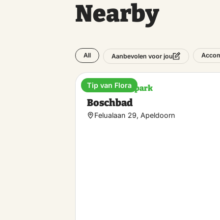
Nearby
All
Acco
Aanbevolen voor jou
Tip van Flora
Amusement park
Boschbad
Felualaan 29, Apeldoorn