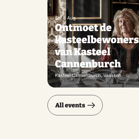
Sat 8 Aug
Ontmoet de
kasteelbewoner
van Kasteel
Cannenburch
Kasteel Cannenburch, Vaassen
All events