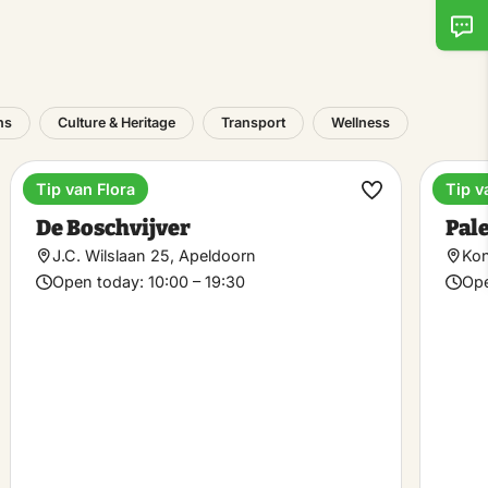
ns
Culture & Heritage
Transport
Wellness
Tip van Flora
Tip v
Restaurants
Mus
ke
Make
De Boschvijver
Pale
rite
favorite
J.C. Wilslaan 25, Apeldoorn
Kon
Open today:
10:00 – 19:30
Ope