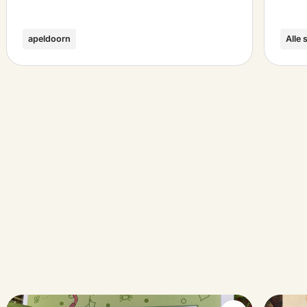
apeldoorn
Alle