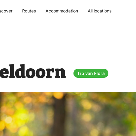
scover
Routes
Accommodation
All locations
peldoorn
Tip van Flora