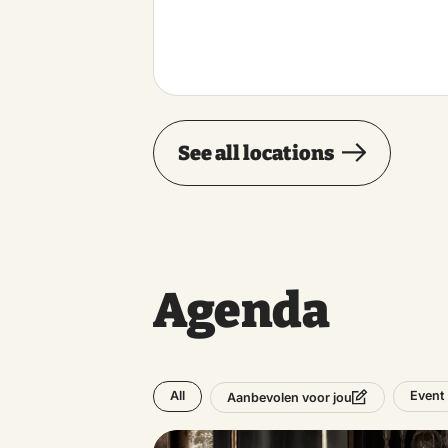
See all locations
Agenda
All
Event
Aanbevolen voor jou