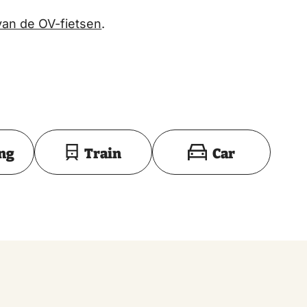
van de OV-fietsen
.
Toon op kaart
ing
Train
Car