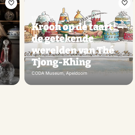
Make
Ma
favorite
favo
t/m 25 Oct
Kroon op de taart! –
s
de getekende
werelden van Thé
Tjong-Khing
CODA Museum, Apeldoorn