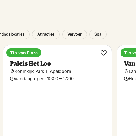
tingslocaties
Attracties
Vervoer
Spa
Tip van Flora
Tip v
Museum
Hote
k
Maak
Paleis Het Loo
Van
riet
favoriet
Koninklijk Park 1, Apeldoorn
Lan
Vandaag open:
10:00 – 17:00
Hel