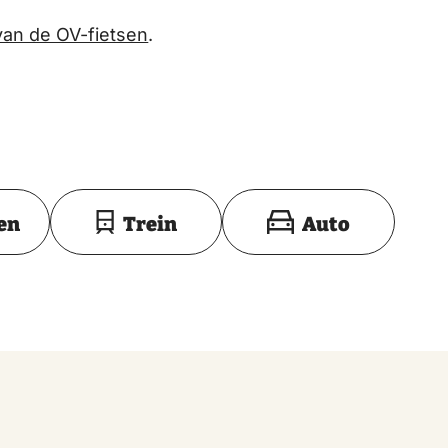
van de OV-fietsen
.
Toon op kaart
en
Trein
Auto