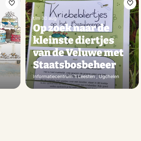
Maak
Maa
favoriet
favo
t/m 30 aug
! –
Op zoek naar de
kleinste diertjes
é
van de Veluwe met
Staatsbosbeheer
Informatiecentrum 't Leesten , Ugchelen