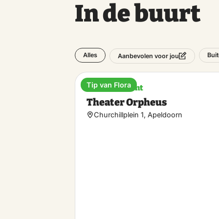
In de buurt
Alles
Bui
Aanbevolen voor jou
Tip van Flora
Entertainment
Theater Orpheus
Churchillplein 1, Apeldoorn