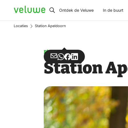
Veluwe
Ontdek de Veluwe
In de buurt
Locaties
Station Apeldoorn
Fietsverhuur
Deel
Deel
Deel
Deel
Station A
via
via
op
op
Email
WhatsApp
Facebook
LinkedIn