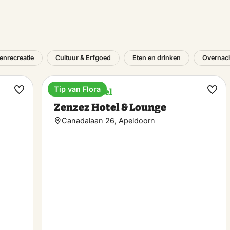
tenrecreatie
Cultuur & Erfgoed
Eten en drinken
Overnach
Tip van Flora
Boutique hotel
Maak
Maa
Zenzez Hotel & Lounge
favoriet
favo
Canadalaan 26, Apeldoorn