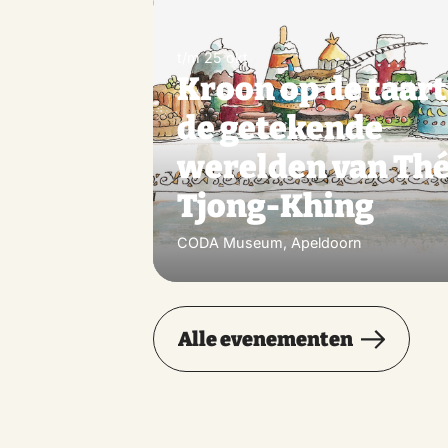
t/m 25 okt
Kroon op de taart
de getekende
werelden van Th
Tjong-Khing
CODA Museum, Apeldoorn
Alle evenementen