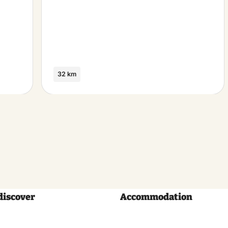
32 km
discover
Accommodation