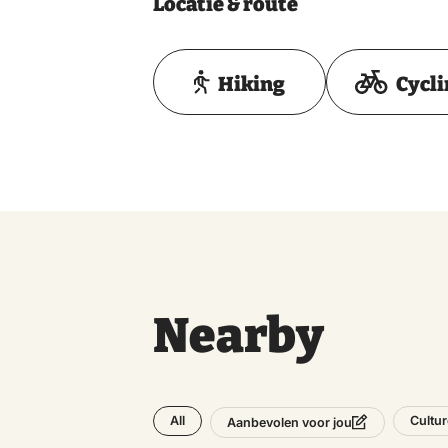
Locatie & route
Hiking
Cycl
Nearby
All
Cultur
Aanbevolen voor jou