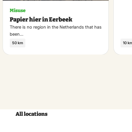
Misuse
Papier hier in Eerbeek
There is no region in the Netherlands that has
been…
50 km
10 k
All locations