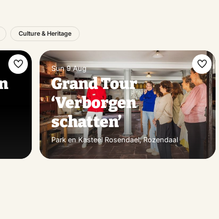
Culture & Heritage
Sun 9 Aug
Make
Ma
in
Grand Tour
favorite
favo
‘Verborgen
schatten’
Park en Kasteel Rosendael, Rozendaal