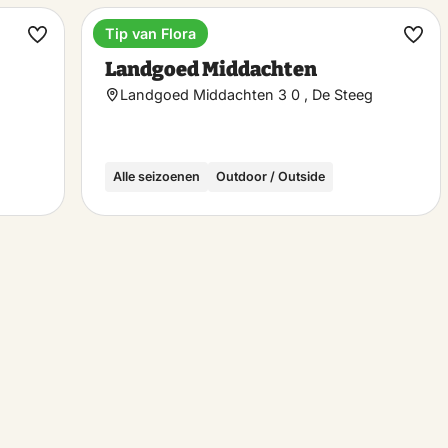
Tip van Flora
Estate
Make
Ma
Landgoed Middachten
favorite
favo
Landgoed Middachten 3 0 , De Steeg
Alle seizoenen
Outdoor / Outside