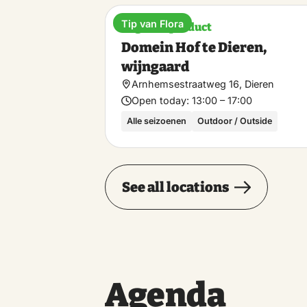
Tip van Flora
Regional product
Domein Hof te Dieren,
wijngaard
Arnhemsestraatweg 16, Dieren
Open today:
13:00 – 17:00
Alle seizoenen
Outdoor / Outside
See all locations
Agenda