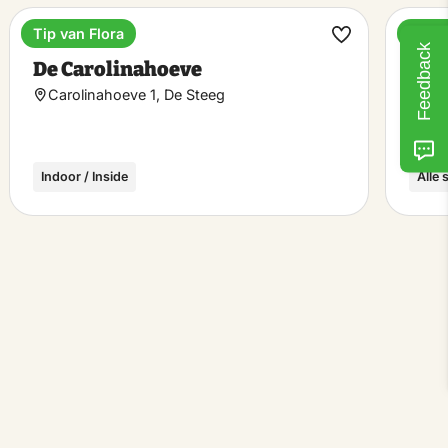
Tip van Flora
Tip v
Lunchroom
Esta
ke
Make
Feedback
De Carolinahoeve
Lan
rite
favorite
Carolinahoeve 1, De Steeg
Par
Indoor / Inside
Alle