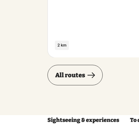
2 km
All routes
Sightseeing & experiences
To 