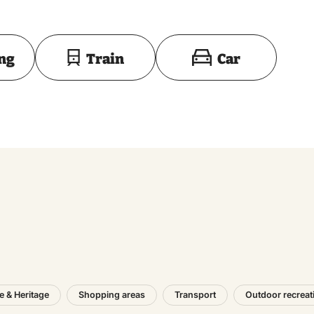
Toon op kaart
ing
Train
Car
e & Heritage
Shopping areas
Transport
Outdoor recreat