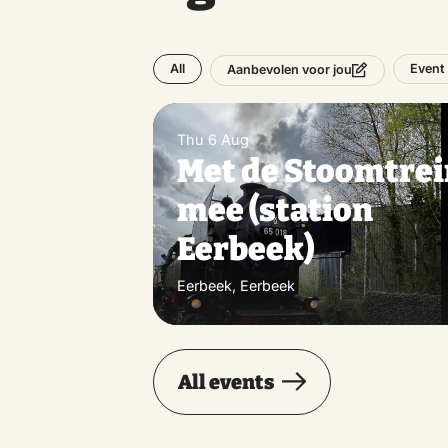
All
Event
Aanbevolen voor jou
Thu 6 Aug
Met de Stoomtre
mee (station
Eerbeek)
Eerbeek, Eerbeek
All events