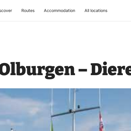
scover
Routes
Accommodation
All locations
Olburgen – Dier