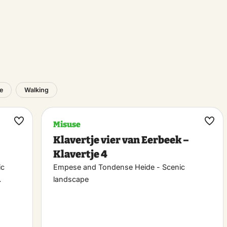
e
Walking
Misuse
Maak
Maa
Klavertje vier van Eerbeek –
favoriet
favo
Klavertje 4
ic
Empese and Tondense Heide - Scenic
…
landscape