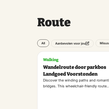
Route
All
Misus
Aanbevolen voor jou
Walking
Wandelroute door parkbos
Landgoed Voorstonden
Discover the winding paths and romant
bridges. This wheelchair-friendly route