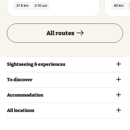
37.8 km
2:10 uur
40 km
All routes
Sightseeing & experiences
To discover
Accommodation
All locations