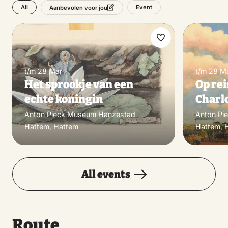
All
Event
Aanbevolen voor jou
Make
favorite
t/m 28 Mar
t/m 28 M
Het sprookje van een
Op rei
echte koningin
Charl
Anton Pieck Museum Hanzestad
Anton Pi
Hattem, Hattem
Hattem, 
All events
Route