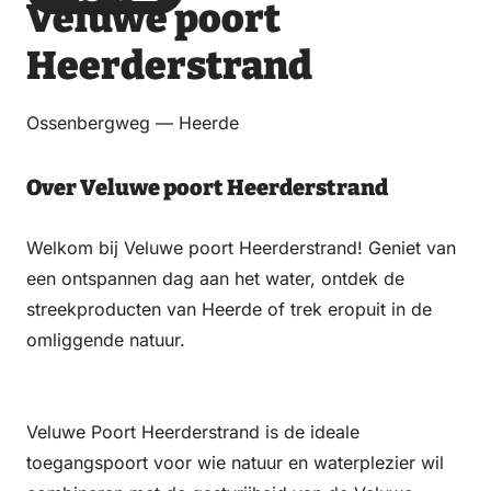
Veluwe poort
via
via
on
on
Email
WhatsApp
Facebook
LinkedIn
Heerderstrand
Ossenbergweg — Heerde
Over Veluwe poort Heerderstrand
Welkom bij Veluwe poort Heerderstrand! Geniet van
een ontspannen dag aan het water, ontdek de
streekproducten van Heerde of trek eropuit in de
omliggende natuur.
Veluwe Poort Heerderstrand is de ideale
toegangspoort voor wie natuur en waterplezier wil