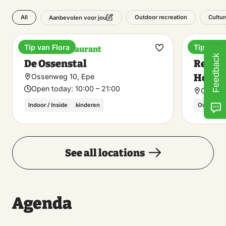
All
Outdoor recreation
Cultur
Aanbevolen voor jou
Tip van Flora
Tip van F
Pancake restaurant
Recreat
Make
Feedback
De Ossenstal
Recrea
favorite
Heerd
Ossenweg 10, Epe
Open today:
10:00 – 21:00
Ossenb
Indoor / Inside
kinderen
Outdoor /
See all locations
Agenda