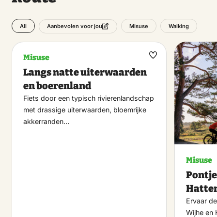
All
Misuse
Walking
Aanbevolen voor jou
Misuse
Maak
Langs natte uiterwaarden
favoriet
en boerenland
Fiets door een typisch rivierenlandschap
met drassige uiterwaarden, bloemrijke
akkerranden…
Misuse
Pontje
Hatte
Ervaar de
Wijhe en