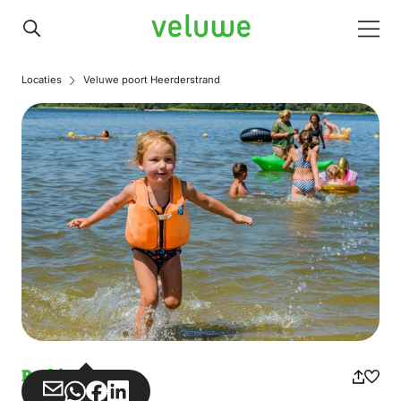
Veluwe
Men
Locaties
Veluwe poort Heerderstrand
Parking
Share
Share
Share
Share