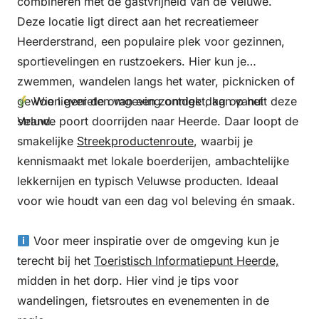
combineren met de gastvrijheid van de Veluwe.
Deze locatie ligt direct aan het recreatiemeer
Heerderstrand, een populaire plek voor gezinnen,
sportievelingen en rustzoekers. Hier kun je
zwemmen, wandelen langs het water, picknicken of
gewoon genieten van een zonnige dag op het
Wie liever de omgeving ontdekt, kan vanuit deze
strand.
Veluwe poort doorrijden naar Heerde. Daar loopt de
smakelijke
Streekproductenroute
, waarbij je
kennismaakt met lokale boerderijen, ambachtelijke
lekkernijen en typisch Veluwse producten. Ideaal
voor wie houdt van een dag vol beleving én smaak.
Voor meer inspiratie over de omgeving kun je
terecht bij het
Toeristisch Informatiepunt Heerde,
midden in het dorp. Hier vind je tips voor
wandelingen, fietsroutes en evenementen in de