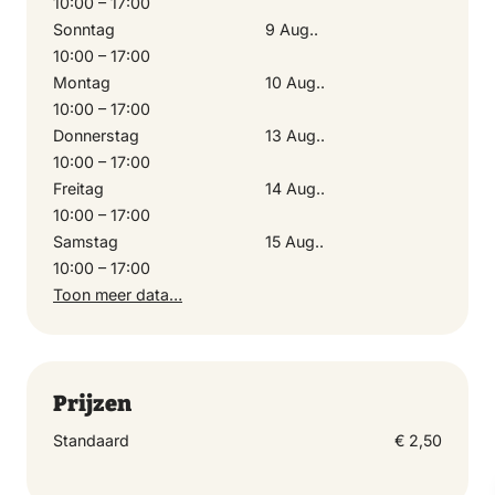
10:00 – 17:00
Sonntag
9 Aug..
10:00 – 17:00
Freitag
Montag
10 Aug..
4 September 2026
10:00 – 17:00
10:00 – 17:00
Donnerstag
13 Aug..
10:00 – 17:00
Freitag
14 Aug..
Samstag
10:00 – 17:00
5 September 2026
Samstag
15 Aug..
10:00 – 17:00
10:00 – 17:00
Toon meer data…
Sonntag
6 September 2026
Prijzen
10:00 – 17:00
Standaard
€ 2,50
Montag