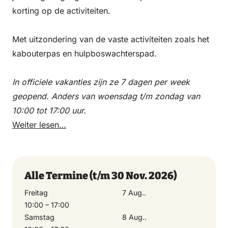
Samstag
korting op de activiteiten.
29 August 2026
10:00 – 17:00
Met uitzondering van de vaste activiteiten zoals het
kabouterpas en hulpboswachterspad.
Sonntag
In officiele vakanties zijn ze 7 dagen per week
30 August 2026
geopend. Anders van woensdag t/m zondag van
10:00 – 17:00
10:00 tot 17:00 uur.
Weiter lesen…
Montag
31 August 2026
10:00 – 17:00
Alle Termine
(t/m 30 Nov. 2026)
Freitag
7 Aug..
Donnerstag
10:00 – 17:00
3 September 2026
Samstag
8 Aug..
10:00 – 17:00