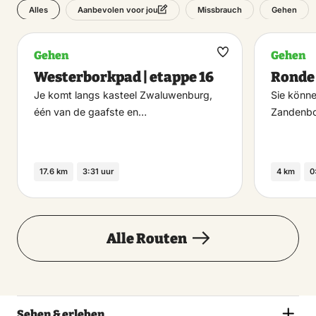
Alles
Missbrauch
Gehen
Aanbevolen voor jou
Donnerstag
24 September 2026
Gehen
Gehen
Maak
10:00 – 17:00
Westerborkpad | etappe 16
Ronde
favoriet
Je komt langs kasteel Zwaluwenburg,
Sie könn
Freitag
één van de gaafste en…
Zandenbo
25 September 2026
10:00 – 17:00
17.6 km
3:31 uur
4 km
0
Samstag
26 September 2026
Alle Routen
10:00 – 17:00
Sonntag
27 September 2026
Sehen & erleben