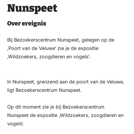
Nunspeet
Donnerstag
20 August 2026
Over ereignis
10:00 – 17:00
Bij Bezoekerscentrum Nunspeet, gelegen op de
Freitag
‚Poort van de Veluwe‘ zie je de expositie
21 August 2026
‚Wildzoekers, zoogdieren en vogels‘.
10:00 – 17:00
Samstag
In Nunspeet, grenzend aan de poort van de Veluwe,
ligt Bezoekerscentrum Nunspeet.
22 August 2026
10:00 – 17:00
Op dit moment zie je bij Bezoekerscentrum
Nunspeet de expositie ‚Wildzoekers, zoogdieren en
Sonntag
vogels‘.
23 August 2026