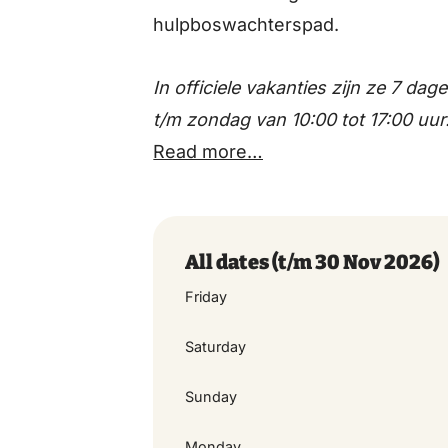
Friday
hulpboswachterspad.
Saturday
In officiele vakanties zijn ze 7 
t/m zondag van 10:00 tot 17:00 uur
Sunday
Read more…
Monday
All dates
(t/m 30 Nov 2026)
Thursday
Friday
Friday
Saturday
Sunday
Saturday
Monday