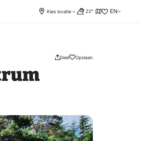
EN
22°
Kies locatie
Deel
Opslaan
ntrum