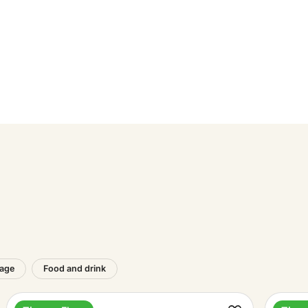
00
00
00
00
00
00
tage
Food and drink
00