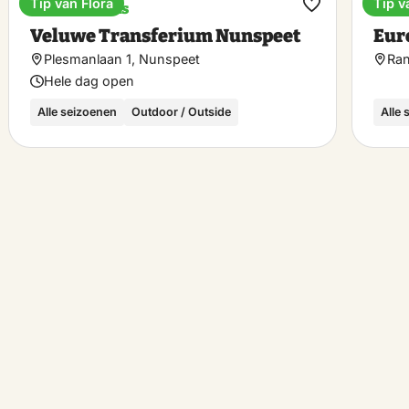
Tip van Flora
Tip v
Train stations
Holi
ke
Make
Veluwe Transferium Nunspeet
Eur
00
rite
favorite
Plesmanlaan 1, Nunspeet
Ran
Hele dag open
00
Alle seizoenen
Outdoor / Outside
Alle
00
00
00
00
00