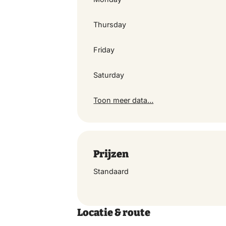
Sunday
Thursday
Monday
Friday
Saturday
Thursday
Toon meer data…
Friday
Saturday
Prijzen
Standaard
Sunday
Monday
Locatie & route