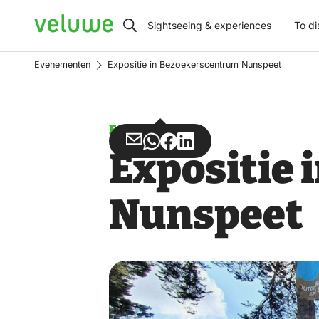
Veluwe
Sightseeing & experiences
To di
Evenementen
Expositie in Bezoekerscentrum Nunspeet
Event
Share
Share
Share
Share
Expositie
via
via
on
on
Email
WhatsApp
Facebook
LinkedIn
Nunspeet