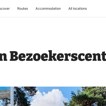
scover
Routes
Accommodation
All locations
 in Bezoekersce