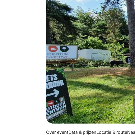
Over event
Data & prijzen
Locatie & route
Nea