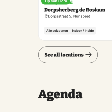
Tip van Flora
Boutique hotel
Dorpsherberg de Roskam
Saturday
Dorpsstraat 5, Nunspeet
Sunday
Alle seizoenen
Indoor / Inside
Monday
See all locations
Thursday
Friday
Agenda
Saturday
Sunday