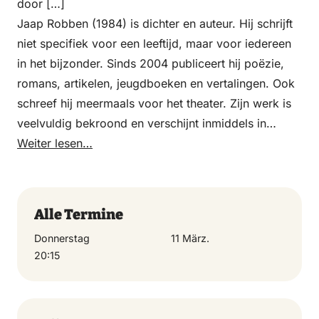
door […]
Jaap Robben (1984) is dichter en auteur. Hij schrijft
niet specifiek voor een leeftijd, maar voor iedereen
in het bijzonder. Sinds 2004 publiceert hij poëzie,
romans, artikelen, jeugdboeken en vertalingen. Ook
schreef hij meermaals voor het theater. Zijn werk is
veelvuldig bekroond en verschijnt inmiddels in
vijftien talen; zijn romans worden verfilmd. Hij brak
Weiter lesen…
door met de roman Zomervacht, die later werd
verfilmd, en schreef daarnaast onder meer
Zwijgmannen en Schemerleven. Zijn werk wordt
Alle Termine
geprezen om de heldere stijl en de aandacht voor
Donnerstag
11 März.
kwetsbare personages en verzwegen
20:15
geschiedenissen. Robben is regelmatig te gast in
literaire televisieprogramma’s, waar hij spreekt over
literatuur en maatschappelijk thema’s. De