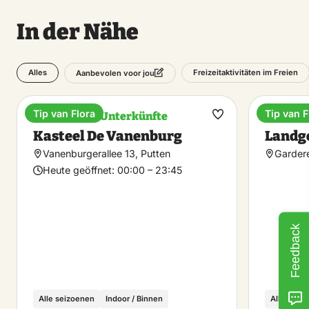
In der Nähe
Alles
Freizeitaktivitäten im Freien
Aanbevolen voor jou
Tip van Flora
Tip van F
Einzigartige Unterkünfte
Anwese
Favorit
Kasteel De Vanenburg
Landg
machen
Vanenburgerallee 13, Putten
Garder
Heute geöffnet:
00:00 – 23:45
Feedback
Alle seizoenen
Indoor / Binnen
Alle seiz