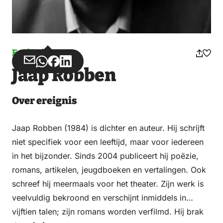
Ereignis
Teilen
Teilen
Teilen
Teilen
Jaap Robben
über
über
auf
auf
Email
WhatsApp
Facebook
LinkedIn
Over ereignis
Jaap Robben (1984) is dichter en auteur. Hij schrijft
niet specifiek voor een leeftijd, maar voor iedereen
in het bijzonder. Sinds 2004 publiceert hij poëzie,
romans, artikelen, jeugdboeken en vertalingen. Ook
schreef hij meermaals voor het theater. Zijn werk is
veelvuldig bekroond en verschijnt inmiddels in
vijftien talen; zijn romans worden verfilmd. Hij brak