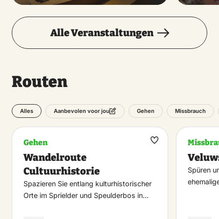
Alle Veranstaltungen
Routen
Alles
Gehen
Missbrauch
Aanbevolen voor jou
Gehen
Missbra
Maak
Wandelroute
Veluw
favoriet
Cultuurhistorie
Spüren un
ehemalig
Spazieren Sie entlang kulturhistorischer
Orte im Sprielder und Speulderbos in…