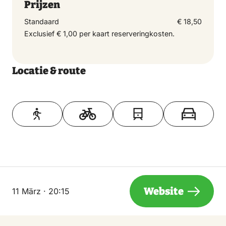
voorstelling is in samenwerking met Bibliotheek NW
Prijzen
Veluwe
Standaard
€ 18,50
Exclusief € 1,00 per kaart reserveringkosten.
Locatie & route
Toon op kaart
Website
11 März · 20:15