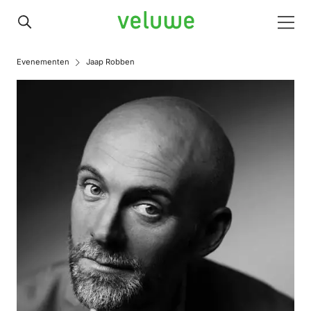
Veluwe
Men
Evenementen
Jaap Robben