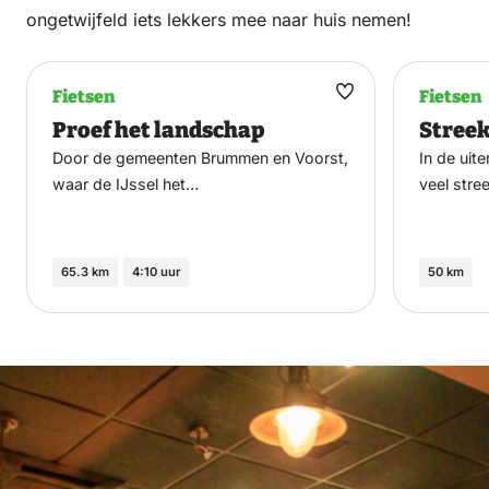
ongetwijfeld iets lekkers mee naar huis nemen!
Fietsen
Fietsen
Maak
Proef het landschap
Stree
favoriet
Door de gemeenten Brummen en Voorst,
In de uit
waar de IJssel het…
veel str
65.3 km
4:10 uur
50 km