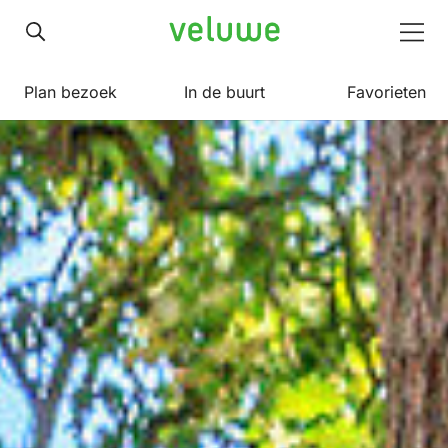
Veluwe
Men
Plan bezoek
In de buurt
Favorieten