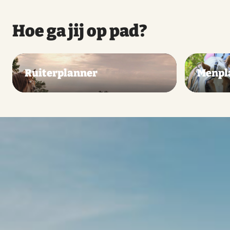
Hoe ga jij op pad?
Ruiterplanner
Menpl