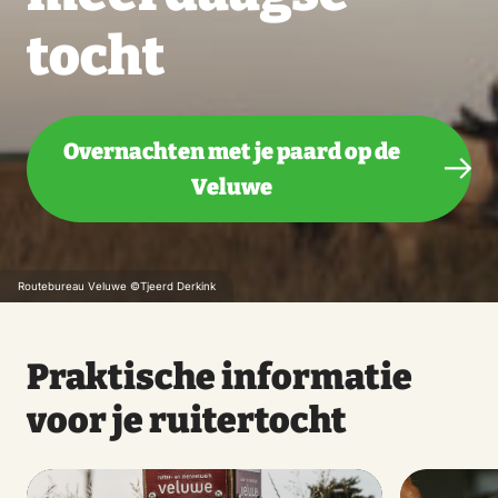
tocht
Overnachten met je paard op de
Veluwe
Routebureau Veluwe ©Tjeerd Derkink
Praktische informatie
voor je ruitertocht