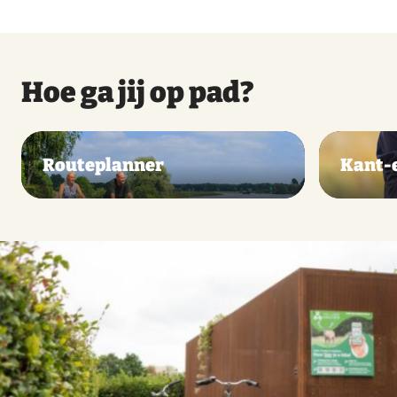
Hoe ga jij op pad?
Routeplanner
Kant-e