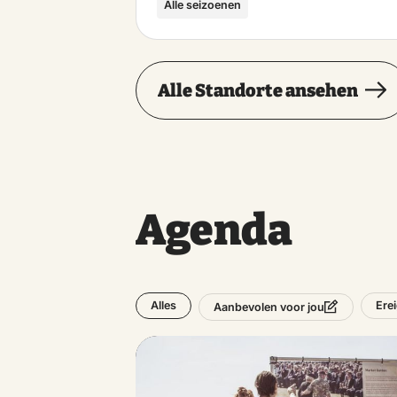
Alle seizoenen
Alle Standorte ansehen
Agenda
Alles
Ere
Aanbevolen voor jou