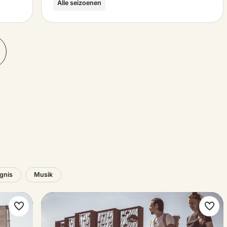
Alle seizoenen
ignis
Musik
Favorit
Favo