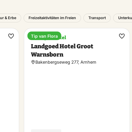
tur & Erbe
Freizeitaktivitäten im Freien
Transport
Unterku
Tip van Flora
Boutique-Hotel
Favorit
Favo
Landgoed Hotel Groot
machen
mac
Warnsborn
Bakenbergseweg 277, Arnhem