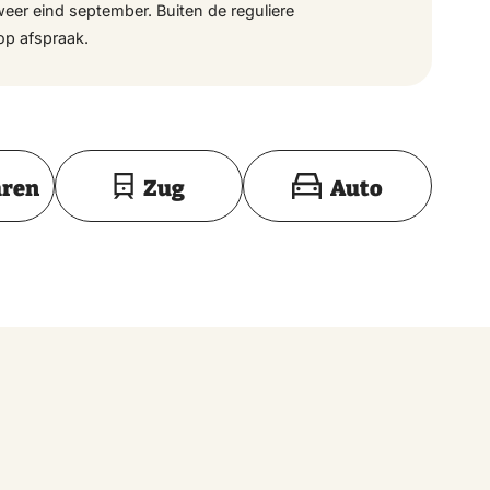
weer eind september. Buiten de reguliere
op afspraak.
Toon op kaart
hren
Zug
Auto