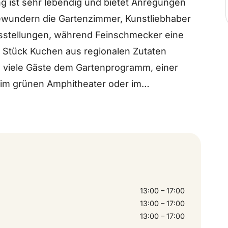
g ist sehr lebendig und bietet Anregungen
ewundern die Gartenzimmer, Kunstliebhaber
sstellungen, während Feinschmecker eine
n Stück Kuchen aus regionalen Zutaten
 viele Gäste dem Gartenprogramm, einer
im grünen Amphitheater oder im
n Beeren oder Blumen pflücken oder eine
e im Labyrinth bekommen. Kinder spielen
ser. Mitten im Garten gibt es einen
 Es ist eine große Herausforderung, sein
n.
ag, 17. April bis zum 28. September.
13:00 – 17:00
13:00 – 17:00
13:00 – 17:00