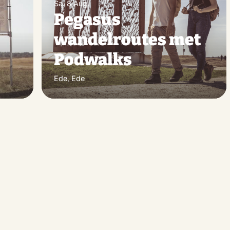
machen
mac
Sa. 8 Aug.
Pegasus
wandelroutes met
Podwalks
Ede, Ede