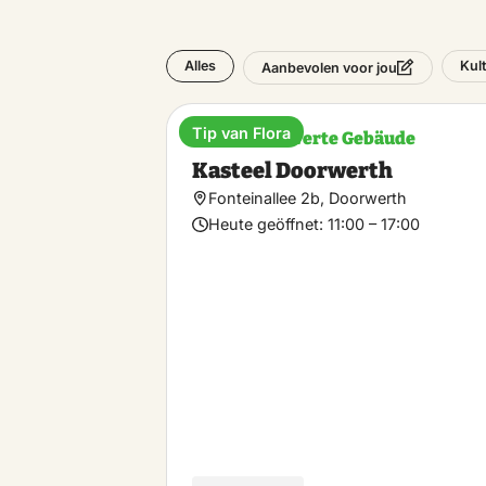
Alles
Kul
Aanbevolen voor jou
Tip van Flora
Bemerkenswerte Gebäude
Kasteel Doorwerth
Fonteinallee 2b, Doorwerth
Heute geöffnet:
11:00 – 17:00