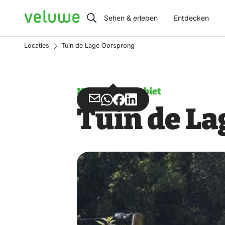
Veluwe
Sehen & erleben
Entdecken
Locaties
Tuin de Lage Oorsprong
Naturschutzgebiet
Teilen
Teilen
Teilen
Teilen
Tuin de L
über
über
auf
auf
Email
WhatsApp
Facebook
LinkedIn