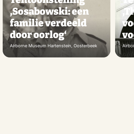
hen
machen
‚Sosabowski: een
‚T
familie verdeeld
vo
door oorlog‘
vo
Airborne Museum Hartenstein, Oosterbeek
Airbo