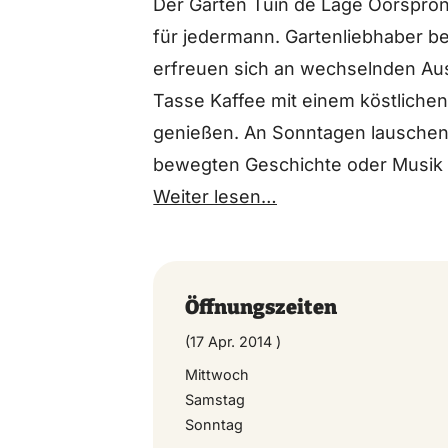
Der Garten Tuin de Lage Oorspron
für jedermann. Gartenliebhaber b
erfreuen sich an wechselnden Au
Tasse Kaffee mit einem köstliche
genießen. An Sonntagen lauschen
bewegten Geschichte oder Musik 
Gewächshaus. Jung und Alt könne
Weiter lesen…
Antwort auf diese drängende Frag
stundenlang mit Holzbooten im Was
Wasserlauf mit neun Wasserfällen:
Öffnungszeiten
Boot dort sicher hinunterzubringe
(17 Apr. 2014 )
Unsere Saison 2016 geht von Sonnt
Mittwoch
Samstag
Sonntag