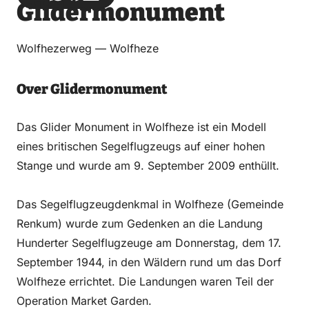
Glidermonument
über
über
auf
auf
Email
WhatsApp
Facebook
LinkedIn
Wolfhezerweg — Wolfheze
Over Glidermonument
Das Glider Monument in Wolfheze ist ein Modell
eines britischen Segelflugzeugs auf einer hohen
Stange und wurde am 9. September 2009 enthüllt.
Das Segelflugzeugdenkmal in Wolfheze (Gemeinde
Renkum) wurde zum Gedenken an die Landung
Hunderter Segelflugzeuge am Donnerstag, dem 17.
September 1944, in den Wäldern rund um das Dorf
Wolfheze errichtet. Die Landungen waren Teil der
Operation Market Garden.