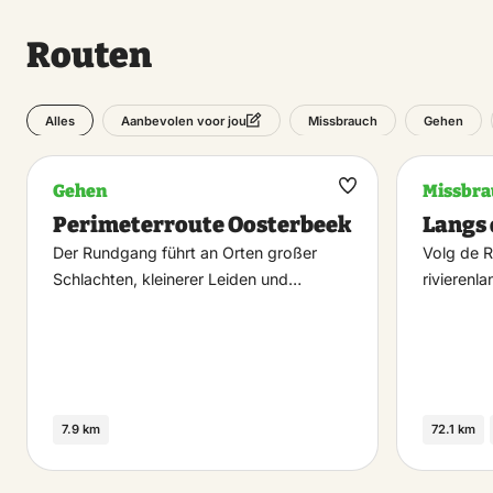
Routen
Alles
Missbrauch
Gehen
Aanbevolen voor jou
Gehen
Missbra
Maak
Perimeterroute Oosterbeek
Langs 
favoriet
Der Rundgang führt an Orten großer
Volg de R
Schlachten, kleinerer Leiden und…
rivierenl
7.9 km
72.1 km