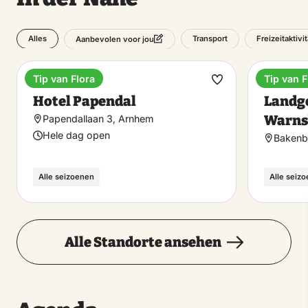
Alles
Transport
Freizeitaktivi
Aanbevolen voor jou
Tip van Flora
Tip van F
Hotel
Boutiqu
Favorit
Hotel Papendal
Landgo
machen
Warns
Papendallaan 3, Arnhem
Hele dag open
Bakenb
Alle seizoenen
Alle seiz
Alle Standorte ansehen