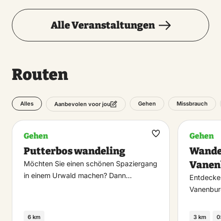
Alle Veranstaltungen
Routen
Alles
Gehen
Missbrauch
Aanbevolen voor jou
Gehen
Gehen
Maak
Putterbos wandeling
Wande
favoriet
Vanen
Möchten Sie einen schönen Spaziergang
in einem Urwald machen? Dann…
Entdecke
Vanenbur
6 km
3 km
0