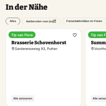
In der Nähe
Alles
Freizeitaktivitäten im Freien
Aanbevolen voor jou
Tip van Flora
Tip van F
Anwesen
Ferienp
Favorit
Brasserie Schovenhorst
Summi
machen
Garderenseweg 93, Putten
Voorthu
Alle seizoenen
Alle seiz