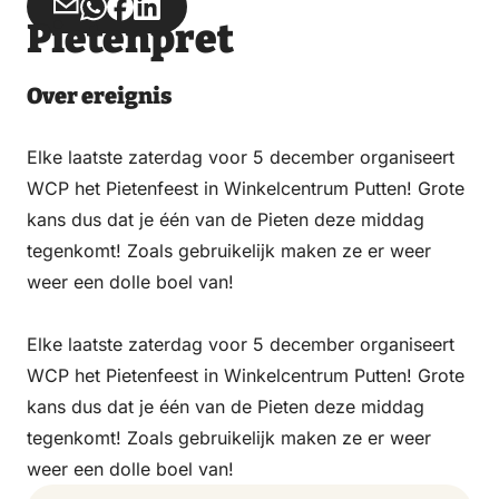
Teilen
Teilen
Teilen
Teilen
Pietenpret
über
über
auf
auf
Email
WhatsApp
Facebook
LinkedIn
Over ereignis
Elke laatste zaterdag voor 5 december organiseert
WCP het Pietenfeest in Winkelcentrum Putten! Grote
kans dus dat je één van de Pieten deze middag
tegenkomt! Zoals gebruikelijk maken ze er weer
weer een dolle boel van!
Elke laatste zaterdag voor 5 december organiseert
WCP het Pietenfeest in Winkelcentrum Putten! Grote
kans dus dat je één van de Pieten deze middag
tegenkomt! Zoals gebruikelijk maken ze er weer
weer een dolle boel van!