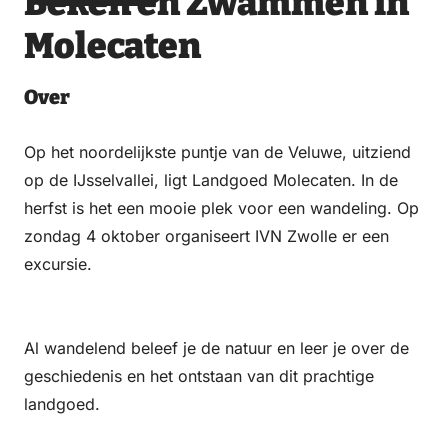
Beken en Zwammen in
via
via
on
on
Molecaten
Email
WhatsApp
Facebook
LinkedIn
Over
Op het noordelijkste puntje van de Veluwe, uitziend
op de IJsselvallei, ligt Landgoed Molecaten. In de
herfst is het een mooie plek voor een wandeling. Op
zondag 4 oktober organiseert IVN Zwolle er een
excursie.
Al wandelend beleef je de natuur en leer je over de
geschiedenis en het ontstaan van dit prachtige
landgoed.