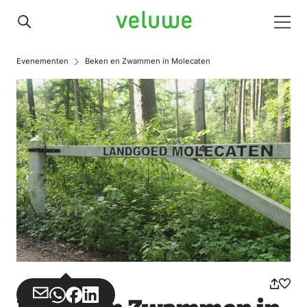
Veluwe
Men
Evenementen
Beken en Zwammen in Molecaten
Share
Share
Share
Share