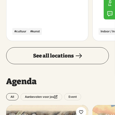
#cultuur
#kunst
Indoor / I
See all locations
Agenda
All
Event
Aanbevolen voor jou