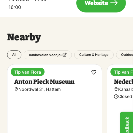
Website
16:00
Nearby
All
Culture & Heritage
Outdoo
Aanbevolen voor jou
Tip van Flora
Tip van F
Museum
Museu
Make
Anton Pieck Museum
Neder
favorite
Noordwal 31, Hattem
Kanaal
Closed
Feedback