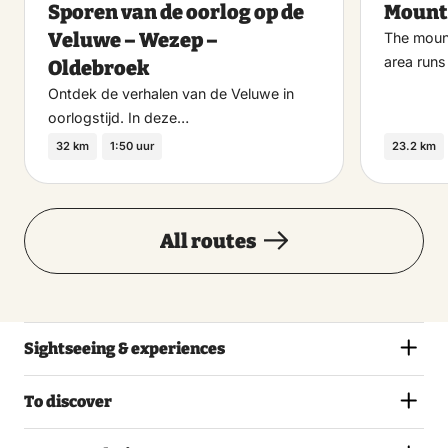
Sporen van de oorlog op de
Mount
favoriet
Veluwe – Wezep –
The mount
area runs
Oldebroek
Ontdek de verhalen van de Veluwe in
oorlogstijd. In deze…
32 km
1:50 uur
23.2 km
All routes
Sightseeing & experiences
To discover