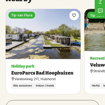
Tip van Flora
Tip van F
Make
favorite
Recreat
Veluw
Holiday park
Strandb
EuroParcs Bad Hoophuizen
Varelseweg 211, Hulshorst
Alle seizoenen
Indoor / Inside
Herfst
l