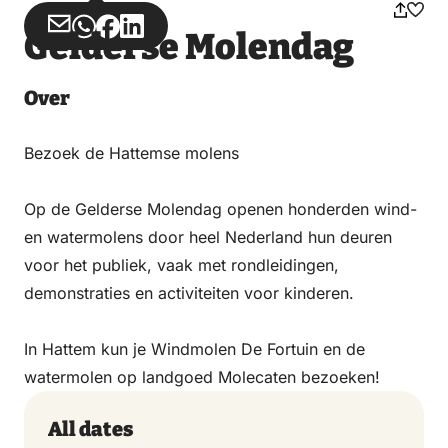
Share
Share
Share
Share
Gelderse Molendag
via
via
on
on
Email
WhatsApp
Facebook
LinkedIn
Over
Bezoek de Hattemse molens
Op de Gelderse Molendag openen honderden wind-
en watermolens door heel Nederland hun deuren
voor het publiek, vaak met rondleidingen,
demonstraties en activiteiten voor kinderen.
In Hattem kun je Windmolen De Fortuin en de
watermolen op landgoed Molecaten bezoeken!
All dates