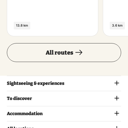
13.8 km
3.6 km
All routes
Sightseeing & experiences
To discover
Accommodation