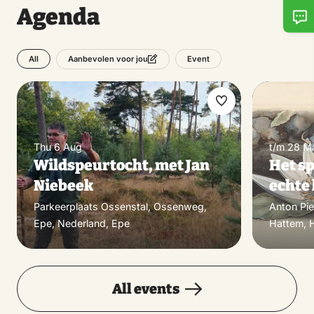
Agenda
All
Event
Aanbevolen voor jou
Make
favorite
Thu 6 Aug
t/m 28 M
Wildspeurtocht, met Jan
Het s
Niebeek
echte
Parkeerplaats Ossenstal, Ossenweg,
Anton Pi
Epe, Nederland, Epe
Hattem, 
All events