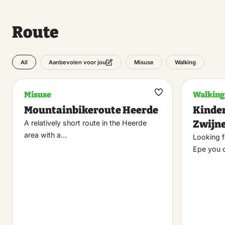
Route
All
Misuse
Walking
Aanbevolen voor jou
Misuse
Walking
Maak
Mountainbikeroute Heerde
Kinder
favoriet
Zwijn
A relatively short route in the Heerde
area with a…
Looking f
Epe you 