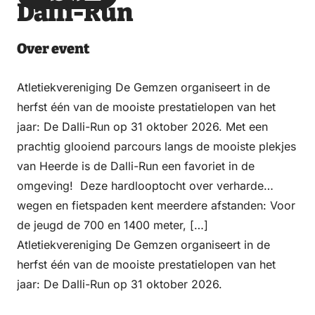
Dalli-Run
via
via
on
on
Email
WhatsApp
Facebook
LinkedIn
Over event
Atletiekvereniging De Gemzen organiseert in de
herfst één van de mooiste prestatielopen van het
jaar: De Dalli-Run op 31 oktober 2026. Met een
prachtig glooiend parcours langs de mooiste plekjes
van Heerde is de Dalli-Run een favoriet in de
omgeving! Deze hardlooptocht over verharde
wegen en fietspaden kent meerdere afstanden: Voor
de jeugd de 700 en 1400 meter, […]
Atletiekvereniging De Gemzen organiseert in de
herfst één van de mooiste prestatielopen van het
jaar: De Dalli-Run op 31 oktober 2026.