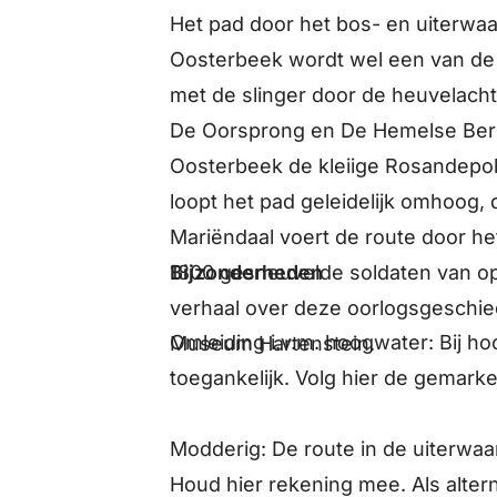
Het pad door het bos- en uiterw
Oosterbeek wordt wel een van de
met de slinger door de heuvelach
De Oorsprong en De Hemelse Berg
Oosterbeek de kleiige Rosandepol
loopt het pad geleidelijk omhoog,
Mariëndaal voert de route door he
Bijzonderheden
1800 gesneuvelde soldaten van op
verhaal over deze oorlogsgeschied
Omleiding i.v.m. hoogwater:
Bij ho
Museum Hartenstein.
toegankelijk. Volg hier de gemarke
Modderig:
De route in de uiterwaa
Houd hier rekening mee. Als alter