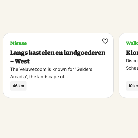
Misuse
Walk
k
Maak
Langs kastelen en landgoederen
Klo
riet
favoriet
– West
Disco
Schaa
The Veluwezoom is known for 'Gelders
Arcadia', the landscape of…
46 km
10 k