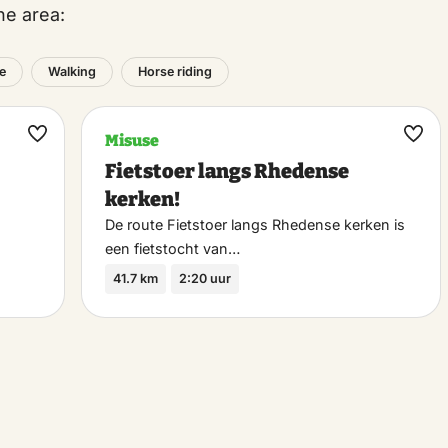
he area:
e
Walking
Horse riding
Misuse
Maak
Maa
Fietstoer langs Rhedense
favoriet
favo
kerken!
De route Fietstoer langs Rhedense kerken is
een fietstocht van…
41.7 km
2:20 uur