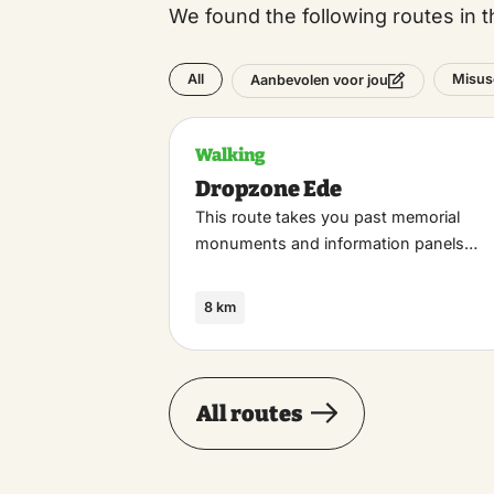
We found the following routes in t
All
Misus
Aanbevolen voor jou
Walking
Dropzone Ede
This route takes you past memorial
monuments and information panels…
8 km
All routes