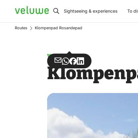
Veluwe
Sightseeing & experiences
To di
Routes
Klompenpad Rosandepad
Walking
Share
Share
Share
Share
Klompenp
via
via
on
on
Email
WhatsApp
Facebook
LinkedIn