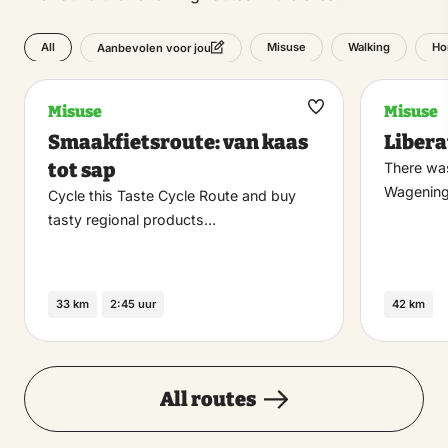
All
Misuse
Walking
Ho
Aanbevolen voor jou
Misuse
Misuse
Maak
Smaakfietsroute: van kaas
Liber
favoriet
tot sap
There was
Wagening
Cycle this Taste Cycle Route and buy
tasty regional products…
33 km
2:45 uur
42 km
All routes