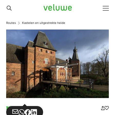
Veluwe
Men
Routes
Kastelen en uitgestrekte heide
Misuse
Share
Share
Share
Share