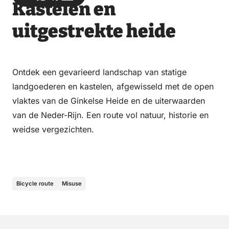
Kastelen en
via
via
on
on
Email
WhatsApp
Facebook
LinkedIn
uitgestrekte heide
Ontdek een gevarieerd landschap van statige
landgoederen en kastelen, afgewisseld met de open
vlaktes van de Ginkelse Heide en de uiterwaarden
van de Neder-Rijn. Een route vol natuur, historie en
weidse vergezichten.
Bicycle route
Misuse