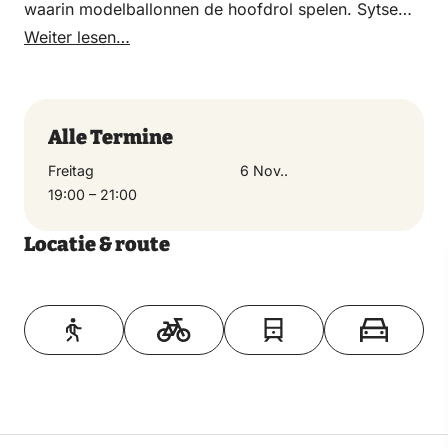
waarin modelballonnen de hoofdrol spelen. Sytse
Rakhorst van Modelballon Team Midden Nederland
Weiter lesen…
zal samen met de andere model ballonvaarders
zorgen voor wederom een spectaculaire show,
waarbij de modelballonnen bewegen op zorgvuldig
Alle Termine
uitgekozen muziek.
Freitag
6 Nov..
19:00 – 21:00
Locatie & route
Toon op kaart