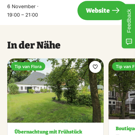
6 November ·
Website
Feedback
19:00 – 21:00
In der Nähe
Tip van Flora
Tip van F
Favorit
machen
Boutiqu
Übernachtung mit Frühstück