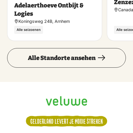
Zenzez
Adelaerthoeve Ontbijt &
Canada
Logies
Koningsweg 24B, Arnhem
Alle seizoenen
Alle seiz
Alle Standorte ansehen