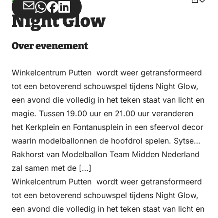
Deel
Deel
Deel
Deel
Night Glow
via
via
op
op
Email
WhatsApp
Facebook
LinkedIn
Over evenement
Winkelcentrum Putten wordt weer getransformeerd
tot een betoverend schouwspel tijdens Night Glow,
een avond die volledig in het teken staat van licht en
magie. Tussen 19.00 uur en 21.00 uur veranderen
het Kerkplein en Fontanusplein in een sfeervol decor
waarin modelballonnen de hoofdrol spelen. Sytse
Rakhorst van Modelballon Team Midden Nederland
zal samen met de […]
Winkelcentrum Putten wordt weer getransformeerd
tot een betoverend schouwspel tijdens Night Glow,
een avond die volledig in het teken staat van licht en