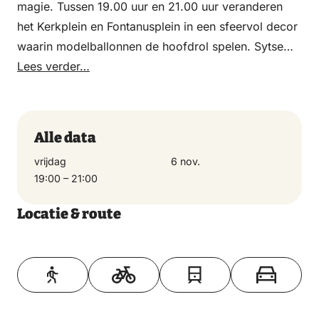
magie. Tussen 19.00 uur en 21.00 uur veranderen
het Kerkplein en Fontanusplein in een sfeervol decor
waarin modelballonnen de hoofdrol spelen. Sytse
Rakhorst van Modelballon Team Midden Nederland
Lees verder…
zal samen met de andere model ballonvaarders
zorgen voor wederom een spectaculaire show,
waarbij de modelballonnen bewegen op zorgvuldig
Alle data
uitgekozen muziek.
vrijdag
6 nov.
19:00 – 21:00
Locatie & route
Toon op kaart