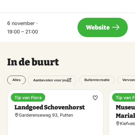
6 november ·
Website
19:00 – 21:00
In de buurt
Alles
Buitenrecreatie
Vervoe
Aanbevolen voor jou
Tip van Flora
Tip van F
Landgoed
Museu
Maak
Landgoed Schovenhorst
Museu
favoriet
Maria
Garderenseweg 93, Putten
Kiefvel