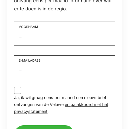
ontvang eens per maand informatie over wat
er te doen is in de regio.
VOORNAAM
Voornaam
E-MAILADRES
JA,
IK
Ja, ik wil graag eens per maand een nieuwsbrief
WIL
GRAAG
ontvangen van de Veluwe
en ga akkoord met het
EENS
privacystatement
.
PER
MAAND
EEN