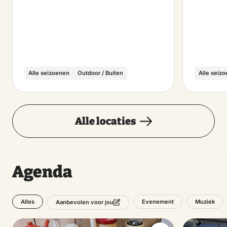
Alle seizoenen
Outdoor / Buiten
Alle seiz
Alle locaties
Agenda
Alles
Evenement
Muziek
Aanbevolen voor jou