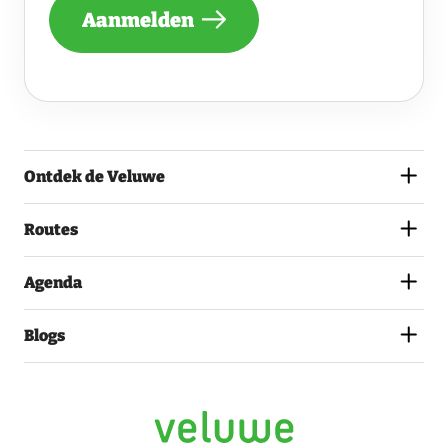
NIEUWSBRIEF
Aanmelden
ONTVANGEN
VAN
DE
VELUWE
EN
GA
AKKOORD
MET
Ontdek de Veluwe
HET
PRIVACYSTATEMENT.
(VEREIST)
Routes
Agenda
Blogs