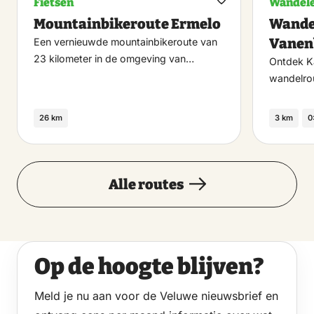
Fietsen
Wandel
Maak
Mountainbikeroute Ermelo
Wande
favoriet
Vanen
Een vernieuwde mountainbikeroute van
23 kilometer in de omgeving van…
Ontdek K
wandelro
26 km
3 km
0
Alle routes
Op de hoogte blijven?
Meld je nu aan voor de Veluwe nieuwsbrief en