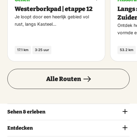
Maak
Westerborkpad | etappe 12
Langs 
favoriet
Zuide
Je loopt door een heerlijk gebied vol
rust, langs Kasteel…
Ontdek h
vormde e
17.1 km
3:25 uur
53.2 km
Alle Routen
Sehen & erleben
Entdecken