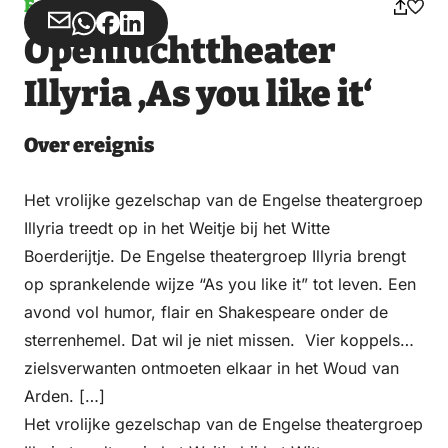
Ereignis
Teilen
Teilen
Teilen
Teilen
Openluchttheater
über
über
auf
auf
Email
WhatsApp
Facebook
LinkedIn
Illyria ‚As you like it‘
Over ereignis
Het vrolijke gezelschap van de Engelse theatergroep
Illyria treedt op in het Weitje bij het Witte
Boerderijtje. De Engelse theatergroep Illyria brengt
op sprankelende wijze “As you like it” tot leven. Een
avond vol humor, flair en Shakespeare onder de
sterrenhemel. Dat wil je niet missen. Vier koppels
zielsverwanten ontmoeten elkaar in het Woud van
Arden. […]
Het vrolijke gezelschap van de Engelse theatergroep