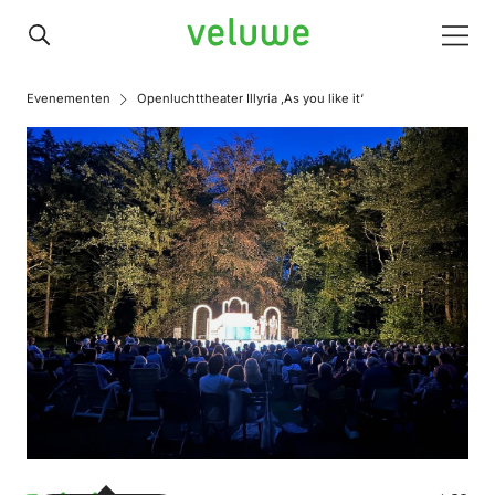
Veluwe
Men
Evenementen
Openluchttheater Illyria ‚As you like it‘