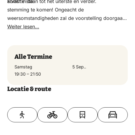
komt te staan tot het uiterste en verder.
alvast in de
stemming te komen! Ongeacht de
weersomstandigheden zal de voorstelling doorgaan.
Zorg voor muggenspray en warme kleding voor als
Weiter lesen…
het wat frisser wordt.
Alle Termine
Samstag
5 Sep..
19:30 – 21:50
Locatie & route
Toon op kaart