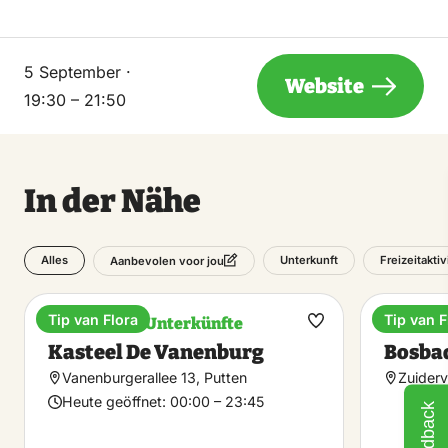
5 September ·
Website
19:30 – 21:50
In der Nähe
Alles
Unterkunft
Freizeitakti
Aanbevolen voor jou
Tip van Flora
Tip van F
Einzigartige Unterkünfte
Baden
Favorit
Kasteel De Vanenburg
Bosba
machen
Vanenburgerallee 13, Putten
Zuiderv
Heute geöffnet:
00:00 – 23:45
Feedback