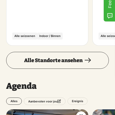
Alle seizoenen
Indoor / Binnen
Alle seiz
Alle Standorte ansehen
Agenda
Alles
Ereignis
Aanbevolen voor jou