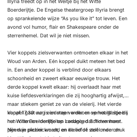
Illyria treedt op in het Weitje bij het Witte
Boerderijtje. De Engelse theatergroep Illyria brengt
op sprankelende wijze “As you like it” tot leven. Een
avond vol humor, flair en Shakespeare onder de
sterrenhemel. Dat wil je niet missen.
Vier koppels zielsverwanten ontmoeten elkaar in het
Woud van Arden. Eén koppel duikt meteen het bed
in. Een ander koppel is verblind door elkaars
schoonheid en zweert elkaar eeuwige trouw. Het
derde koppel kwelt elkaar: hij overlaadt haar met
kuise liefdesverklaringen die zij hooghartig afwijst,
maar stiekem geniet ze van de vleierij. Het vierde
koppel gaat nog een stap verder en vervaagt speels
Vanaf 17.30 uur is iedereen welkom op het Weitje bij
hun rollen en identiteiten zodanig dat flirten meer
het Witte Boerderijtje op Landgoed Schovenhorst.
pijn dan plezier wordt, en de liefde zelf onder druk
Neem je picknickmand en kleed of stoel mee om