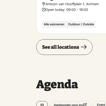
Tuesday
Antoon van Hooffplein 1, Arnhem
Open today:
09:00 – 18:00
Wednesday
Alle seizoenen
Outdoor / Outside
Thursday
See all locations
Friday
Saturday
Sunday
Agenda
Monday
All
Event
Aanbevolen voor jou