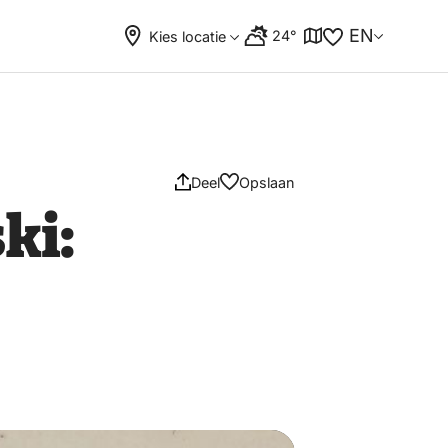
EN
24°
Kies locatie
Deel
Opslaan
ki: