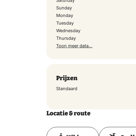
Saturday
Sunday
Monday
Wednesday
Tuesday
Wednesday
Thursday
Thursday
Toon meer data…
Friday
Saturday
Prijzen
Standaard
Sunday
Locatie & route
Monday