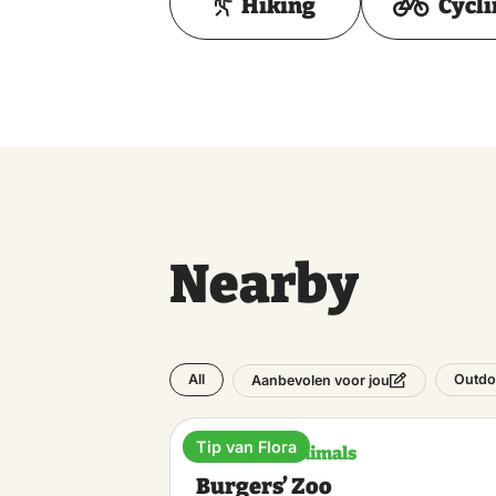
Tuesday
Hiking
Cycl
Wednesday
Thursday
Friday
Nearby
Saturday
Sunday
All
Outdo
Aanbevolen voor jou
Monday
Tip van Flora
Plants and animals
Burgers’ Zoo