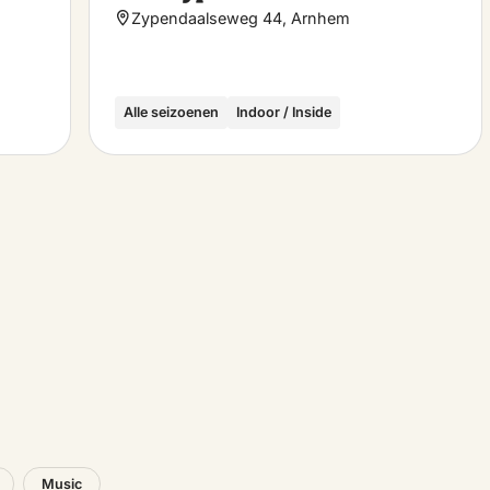
favorite
favo
29 September 2026
Zypendaalseweg 44, Arnhem
30 September 2026
Alle seizoenen
Indoor / Inside
1 October 2026
2 October 2026
3 October 2026
4 October 2026
5 October 2026
Music