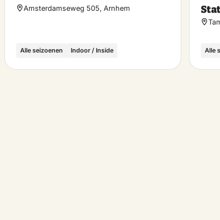
rite
favorite
Sta
Amsterdamseweg 505, Arnhem
Tam
Alle seizoenen
Indoor / Inside
Alle