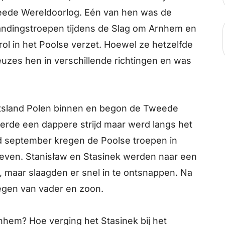
weede Wereldoorlog. Eén van hen was de
2 September 2026
andingstroepen tijdens de Slag om Arnhem en
rol in het Poolse verzet. Hoewel ze hetzelfde
3 September 2026
uzes hen in verschillende richtingen en was
4 September 2026
itsland Polen binnen en begon de Tweede
5 September 2026
erde een dappere strijd maar werd langs het
d september kregen de Poolse troepen in
6 September 2026
geven. Stanisław en Stasinek werden naar een
maar slaagden er snel in te ontsnappen. Na
7 September 2026
gen van vader en zoon.
8 September 2026
nhem? Hoe verging het Stasinek bij het