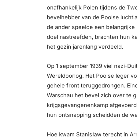
onafhankelijk Polen tijdens de T
Wednesday
bevelhebber van de Poolse luchtl
de ander speelde een belangrijke 
Thursday
doel nastreefden, brachten hun ke
het gezin jarenlang verdeeld.
Friday
Op 1 september 1939 viel nazi-Du
Saturday
Wereldoorlog. Het Poolse leger vo
gehele front teruggedrongen. Ein
Sunday
Warschau het bevel zich over te 
krijgsgevangenenkamp afgevoerd, 
Monday
hun ontsnapping scheidden de we
Tuesday
Hoe kwam Stanisław terecht in Ar