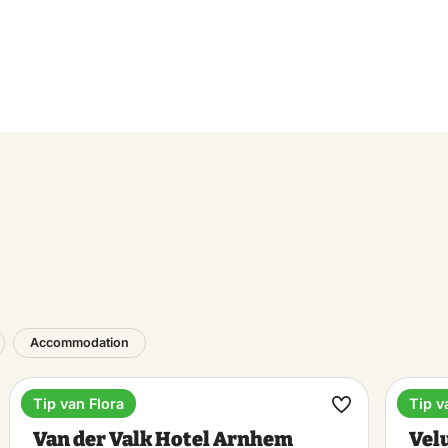
Accommodation
Tip van Flora
Tip v
Hotel
Train
ke
Make
Van der Valk Hotel Arnhem
Vel