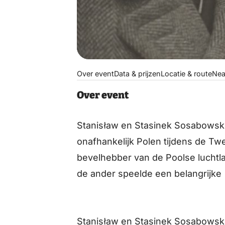
Wednesday
Thursday
Over event
Data & prijzen
Locatie & route
Nea
Friday
Over event
Saturday
Stanisław en Stasinek Sosabowski,
onafhankelijk Polen tijdens de T
Sunday
bevelhebber van de Poolse luchtl
de ander speelde een belangrijke
Monday
Tuesday
Stanisław en Stasinek Sosabowski,