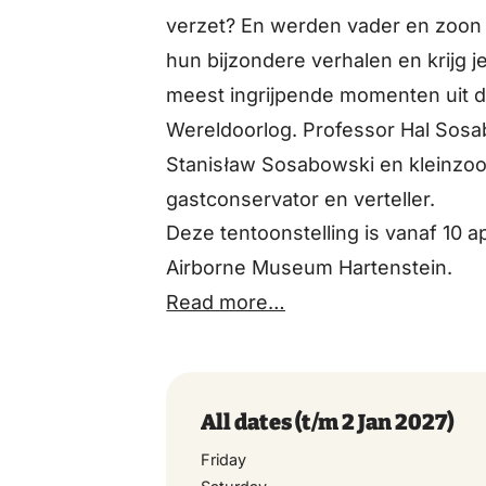
verzet? En werden vader en zoon h
Wednesday
hun bijzondere verhalen en krijg je
meest ingrijpende momenten uit 
Thursday
Wereldoorlog. Professor Hal Sosa
Stanisław Sosabowski en kleinzoo
Friday
gastconservator en verteller.
Deze tentoonstelling is vanaf 10 ap
Saturday
Airborne Museum Hartenstein.
Read more…
Sunday
Monday
All dates
(t/m 2 Jan 2027)
Friday
Tuesday