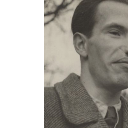
Wednesday
Thursday
Friday
Saturday
Sunday
Monday
Tuesday