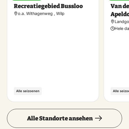
Favorit
Recreatiegebied Bussloo
Van de
machen
Apeld
o.a. Withagenweg , Wilp
Landgo
Hele d
Alle seizoenen
Alle seiz
Alle Standorte ansehen