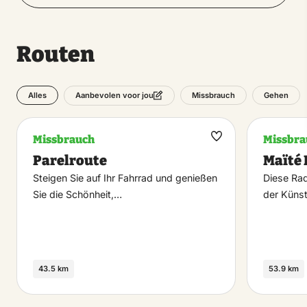
Routen
Alles
Missbrauch
Gehen
Aanbevolen voor jou
Missbrauch
Missbra
Maak
Parelroute
Maïté 
favoriet
Steigen Sie auf Ihr Fahrrad und genießen
Diese Rad
Sie die Schönheit,…
der Künst
43.5 km
53.9 km