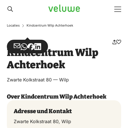
Veluwe
Men
Locaties
Kindcentrum Wilp Achterhoek
Teilen
Teilen
Teilen
Teilen
Kindcentrum Wilp
über
über
auf
auf
Achterhoek
Email
WhatsApp
Facebook
LinkedIn
Zwarte Kolkstraat 80 — Wilp
Over Kindcentrum Wilp Achterhoek
Adresse und Kontakt
Zwarte Kolkstraat 80, Wilp