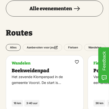
Alle evenementen
Routes
Alles
Fietsen
Wandelen
Aanbevolen voor jou
Feedback
Wandelen
Fietsen
Maak
Beekweidenpad
Pontje
favoriet
Het zevende Klompenpad in de
Vanuit Ha
gemeente Voorst. De start is…
een land
16 km
3:40 uur
36 km