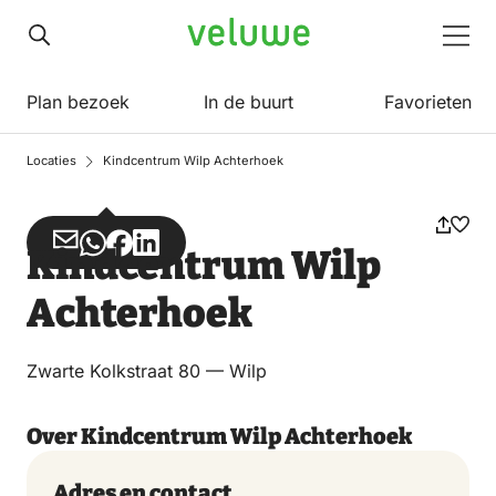
Veluwe
Men
Plan bezoek
In de buurt
Favorieten
Locaties
Kindcentrum Wilp Achterhoek
Deel
Deel
Deel
Deel
Kindcentrum Wilp
via
via
op
op
Achterhoek
Email
WhatsApp
Facebook
LinkedIn
Zwarte Kolkstraat 80 — Wilp
Over Kindcentrum Wilp Achterhoek
Adres en contact