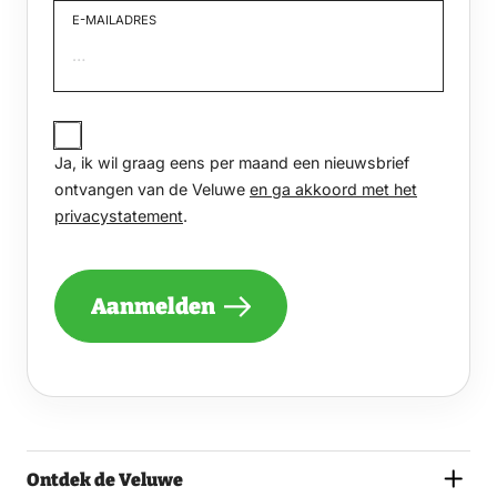
E-MAILADRES
JA,
IK
Ja, ik wil graag eens per maand een nieuwsbrief
WIL
GRAAG
ontvangen van de Veluwe
en ga akkoord met het
EENS
privacystatement
.
PER
MAAND
EEN
NIEUWSBRIEF
Aanmelden
ONTVANGEN
VAN
DE
VELUWE
EN
GA
AKKOORD
MET
Ontdek de Veluwe
HET