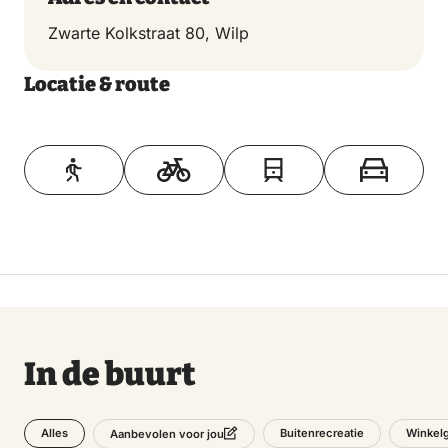
Zwarte Kolkstraat 80, Wilp
Locatie & route
Toon op kaart
In de buurt
Alles
Buitenrecreatie
Winkel
Aanbevolen voor jou