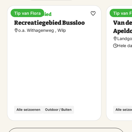
Tip van Flora
Tip van F
Recreatiegebied
Hotel
Maak
Recreatiegebied Bussloo
Van de
favoriet
Apeld
o.a. Withagenweg , Wilp
Landgo
Hele d
Alle seizoenen
Outdoor / Buiten
Alle seiz