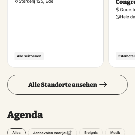
Congr
Sterkerij 125, Ede
Goorst
Hele d
Alle seizoenen
3starhotel
Alle Standorte ansehen
Agenda
Alles
Ereignis
Musik
Aanbevolen voor jou