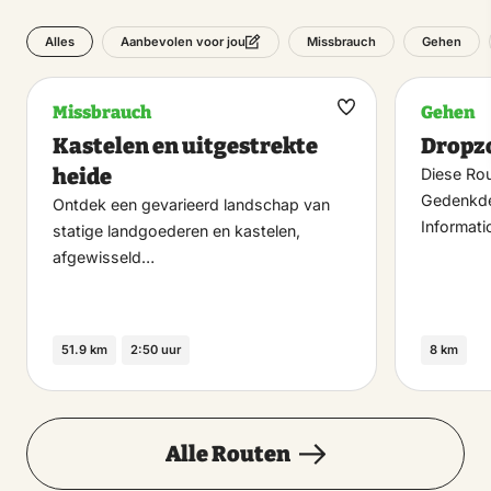
Alles
Missbrauch
Gehen
Aanbevolen voor jou
Missbrauch
Gehen
Maak
Kastelen en uitgestrekte
Dropz
favoriet
heide
Diese Rou
Gedenkde
Ontdek een gevarieerd landschap van
Informati
statige landgoederen en kastelen,
afgewisseld…
51.9 km
2:50 uur
8 km
Alle Routen