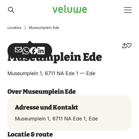
Veluwe
Men
Locaties
Museumplein Ede
Teilen
Teilen
Teilen
Teilen
Museumplein Ede
über
über
auf
auf
Email
WhatsApp
Facebook
LinkedIn
Museumplein 1, 6711 NA Ede 1 — Ede
Over Museumplein Ede
Adresse und Kontakt
Museumplein 1, 6711 NA Ede 1, Ede
Locatie & route