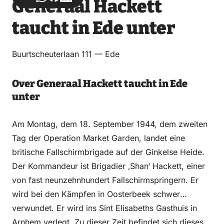
Generaal Hackett
über
über
auf
auf
taucht in Ede unter
Email
WhatsApp
Facebook
LinkedIn
Buurtscheuterlaan 111 — Ede
Over Generaal Hackett taucht in Ede
unter
Am Montag, dem 18. September 1944, dem zweiten
Tag der Operation Market Garden, landet eine
britische Fallschirmbrigade auf der Ginkelse Heide.
Der Kommandeur ist Brigadier ‚Shan‘ Hackett, einer
von fast neunzehnhundert Fallschirmspringern. Er
wird bei den Kämpfen in Oosterbeek schwer
verwundet. Er wird ins Sint Elisabeths Gasthuis in
Arnhem verlegt. Zu dieser Zeit befindet sich dieses