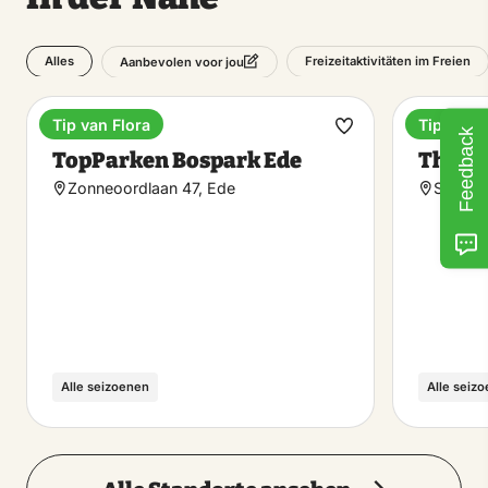
Alles
Freizeitaktivitäten im Freien
Aanbevolen voor jou
Tip van Flora
Tip van F
Ferienpark
Unterha
Feedback
Favorit
TopParken Bospark Ede
The V
machen
Zonneoordlaan 47, Ede
Sterker
Alle seizoenen
Alle seiz