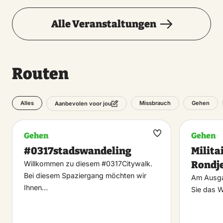
Alle Veranstaltungen
Routen
Alles
Missbrauch
Gehen
Aanbevolen voor jou
Gehen
Gehen
Maak
#0317stadswandeling
Milita
favoriet
Rondj
Willkommen zu diesem #0317Citywalk.
Bei diesem Spaziergang möchten wir
Am Ausga
Ihnen…
Sie das 