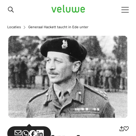
Veluwe
Men
Locaties
Generaal Hackett taucht in Ede unter
Teilen
Teilen
Teilen
Teilen