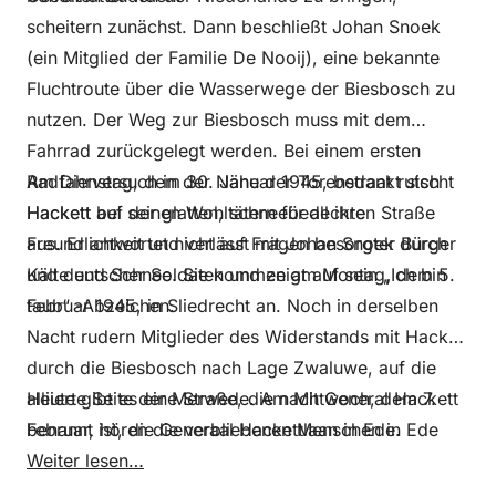
scheitern zunächst. Dann beschließt Johan Snoek
(ein Mitglied der Familie De Nooij), eine bekannte
Fluchtroute über die Wasserwege der Biesbosch zu
nutzen. Der Weg zur Biesbosch muss mit dem
Fahrrad zurückgelegt werden. Bei einem ersten
Radfahrversuch in der Nähe der Torenstraat rutscht
Am Dienstag, dem 30. Januar 1945, bedankt sich
Hackett auf der glatten, schneebedeckten Straße
Hackett bei seinen Wohltätern für all ihre
aus. Er antwortet nicht auf Fragen besorgter Bürger
Freundlichkeit und verlässt mit Johan Snoek durch
und deutscher Soldaten und zeigt auf sein „Ich bin
Kälte und Schnee. Sie kommen am Montag, dem 5.
taub“ -Abzeichen.
Februar 1945, in Sliedrecht an. Noch in derselben
Nacht rudern Mitglieder des Widerstands mit Hackett
durch die Biesbosch nach Lage Zwaluwe, auf die
alliierte Seite der Merwede. Am Mittwoch, dem 7.
Heute gibt es eine Straße, die nach General Hackett
Februar, hören die verbliebenen Menschen in Ede
benannt ist, die Generaal Hackettlaan in Ede.
über Radio Oranje die Code-Nachricht „Die
Weiter lesen…
Graugans ist abgereist“. Sie wissen jetzt sicher: