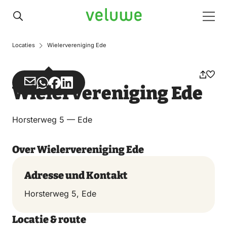
Veluwe
Men
Locaties
Wielervereniging Ede
Teilen
Teilen
Teilen
Teilen
Wielervereniging Ede
über
über
auf
auf
Email
WhatsApp
Facebook
LinkedIn
Horsterweg 5 — Ede
Over Wielervereniging Ede
Adresse und Kontakt
Horsterweg 5, Ede
Locatie & route