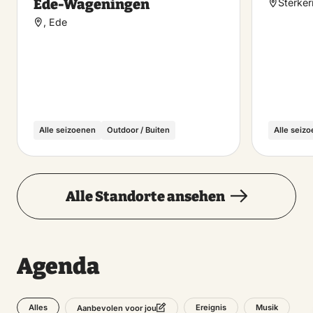
Ede-Wageningen
Sterker
, Ede
Alle seizoenen
Outdoor / Buiten
Alle seiz
Alle Standorte ansehen
Agenda
Alles
Ereignis
Musik
Aanbevolen voor jou