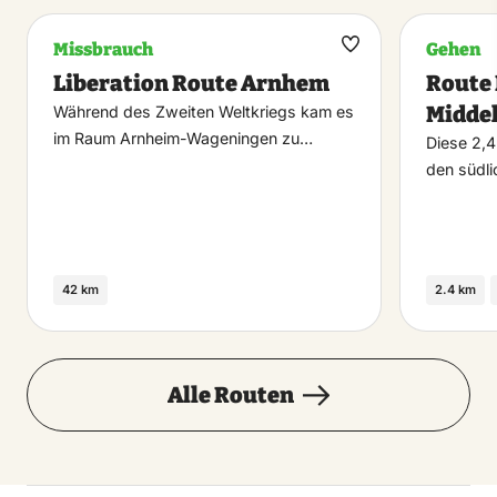
Missbrauch
Gehen
Maak
Liberation Route Arnhem
Route
favoriet
Midde
Während des Zweiten Weltkriegs kam es
im Raum Arnheim-Wageningen zu…
Diese 2,4
den südli
42 km
2.4 km
Alle Routen