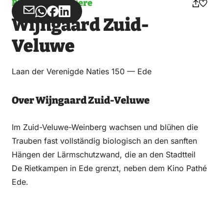
Pflanzen und Tiere
Teilen
Teilen
Teilen
Teilen
Wijngaard Zuid-
über
über
auf
auf
Email
WhatsApp
Facebook
LinkedIn
Veluwe
Laan der Verenigde Naties 150 — Ede
Over Wijngaard Zuid-Veluwe
Im Zuid-Veluwe-Weinberg wachsen und blühen die
Trauben fast vollständig biologisch an den sanften
Hängen der Lärmschutzwand, die an den Stadtteil
De Rietkampen in Ede grenzt, neben dem Kino Pathé
Ede.