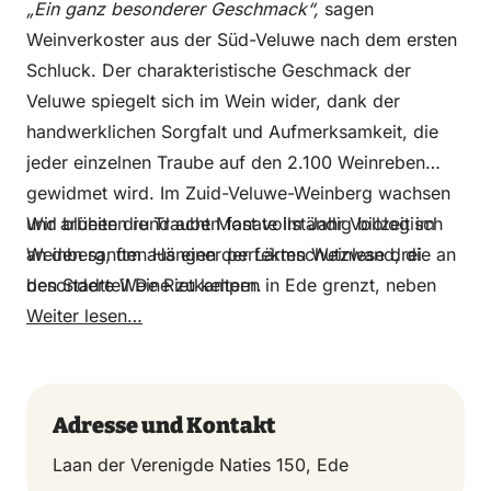
„Ein ganz besonderer Geschmack“,
sagen
Weinverkoster aus der Süd-Veluwe nach dem ersten
Schluck. Der charakteristische Geschmack der
Veluwe spiegelt sich im Wein wider, dank der
handwerklichen Sorgfalt und Aufmerksamkeit, die
jeder einzelnen Traube auf den 2.100 Weinreben
gewidmet wird. Im Zuid-Veluwe-Weinberg wachsen
und blühen die Trauben fast vollständig biologisch
Wir arbeiten rund acht Monate im Jahr Vollzeit im
an den sanften Hängen der Lärmschutzwand, die an
Weinberg, um aus einer perfekten Weinlese drei
den Stadtteil De Rietkampen in Ede grenzt, neben
besondere Weine zu keltern.
dem Kino Pathé Ede.
Weiter lesen…
Adresse und Kontakt
Laan der Verenigde Naties 150, Ede