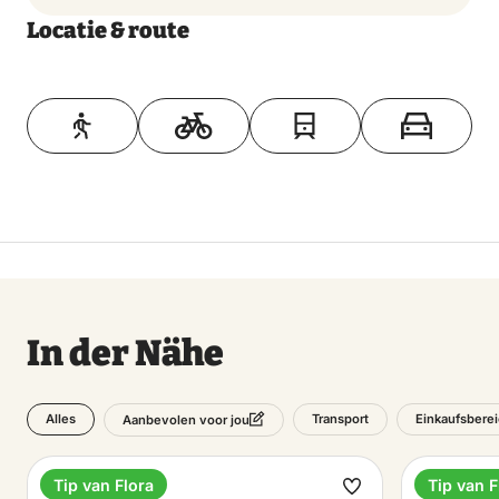
Locatie & route
Toon op kaart
In der Nähe
Alles
Transport
Einkaufsbere
Aanbevolen voor jou
Tip van Flora
Tip van F
Museum
Bahnhöf