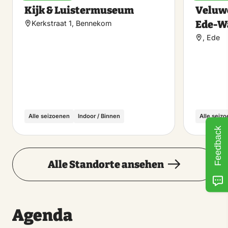
Favorit
Kijk & Luistermuseum
Veluwe
machen
Ede-W
Kerkstraat 1, Bennekom
, Ede
Alle seizoenen
Indoor / Binnen
Alle seiz
Feedback
Alle Standorte ansehen
Agenda