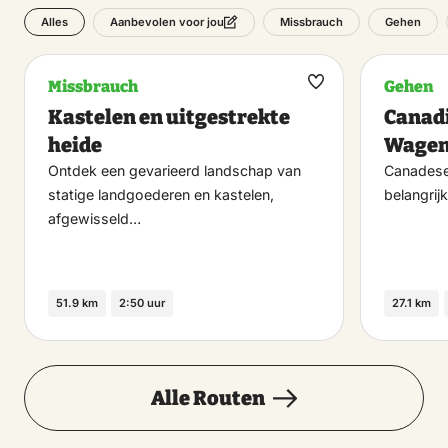
Alles
Missbrauch
Gehen
Aanbevolen voor jou
Missbrauch
Gehen
Maak
Kastelen en uitgestrekte
Canadi
favoriet
heide
Wagen
Ontdek een gevarieerd landschap van
Canadese 
statige landgoederen en kastelen,
belangrijk
afgewisseld…
51.9 km
2:50 uur
27.1 km
Alle Routen