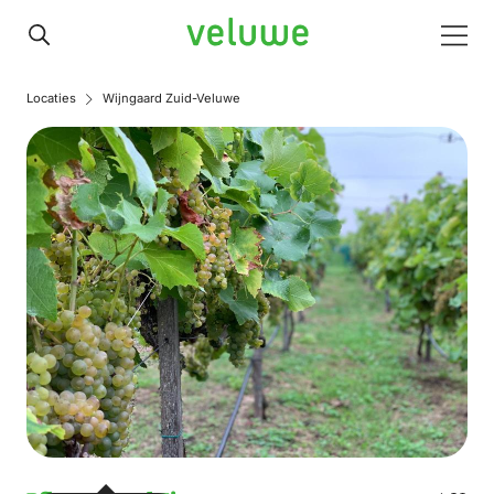
Veluwe
Men
Locaties
Wijngaard Zuid-Veluwe