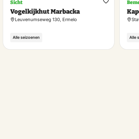
Sicht
Beme
rit
Favorit
Vogelkijkhut Marbacka
Kap
hen
machen
Leuvenumseweg 130, Ermelo
Sta
Alle seizoenen
Alle