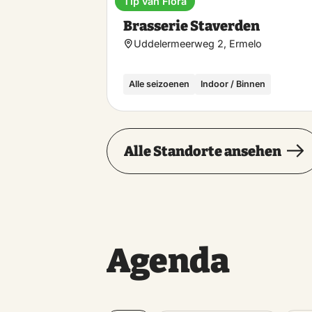
Tip van Flora
Brasserie
Brasserie Staverden
Uddelermeerweg 2, Ermelo
Alle seizoenen
Indoor / Binnen
Alle Standorte ansehen
Agenda