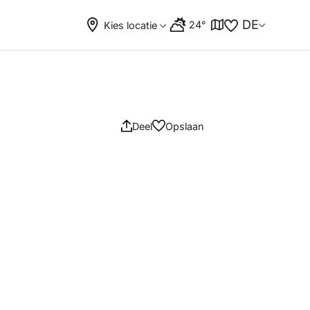
DE
24°
Kies locatie
Deel
Opslaan