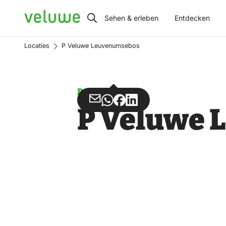
Veluwe
Sehen & erleben
Entdecken
Locaties
P Veluwe Leuvenumsebos
Parken
Teilen
Teilen
Teilen
Teilen
P Veluwe 
über
über
auf
auf
Email
WhatsApp
Facebook
LinkedIn