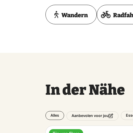
Wandern
Radfa
In der Nähe
Alles
Ess
Aanbevolen voor jou