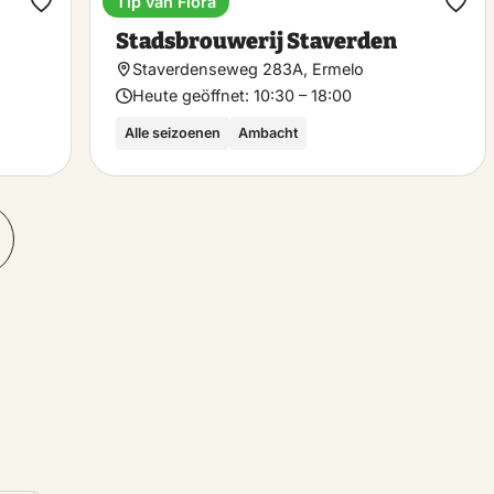
Tip van Flora
Anwesen
Favorit
Favo
Stadsbrouwerij Staverden
machen
mac
Staverdenseweg 283A, Ermelo
Heute geöffnet:
10:30 – 18:00
Alle seizoenen
Ambacht