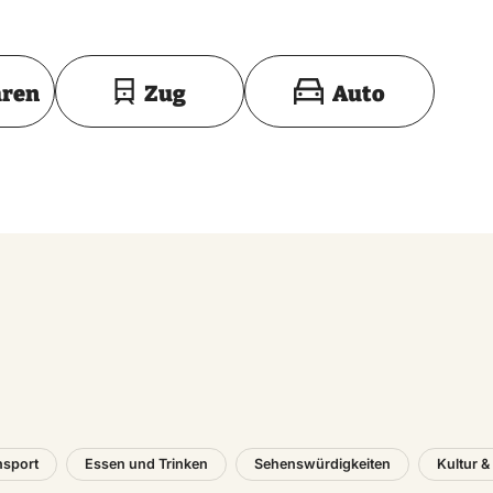
Toon op kaart
hren
Zug
Auto
nsport
Essen und Trinken
Sehenswürdigkeiten
Kultur &