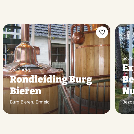
rit
Favorit
hen
machen
So. 9
Ex
So. 9 Aug.
Rondleiding Burg
Be
Bieren
Nu
Burg Bieren, Ermelo
Bezo