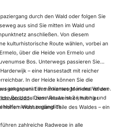
paziergang durch den Wald oder folgen Sie
seweg aus sind Sie mitten im Wald und
punktnetz anschließen. Von diesem
e kulturhistorische Route wählen, vorbei an
 Ermelo, über die Heide von Ermelo und
euvenumse Bos. Unterwegs passieren Sie
Harderwijk – eine Hansestadt mit reicher
rreichbar. In der Heide können Sie die
Ausgangspunkt des Polenwegs in der Veluwe.
ers erkennen. Ein markantes Merkmal ist der
umse Bossen
. Diese Route ist 2 km lang und
ich von Uddel zum Veluwemeer, hat hier
hhilfen leicht zugänglich.
i hohem Wasserstand Teile des Waldes – ein
ühren zahlreiche Radwege in alle