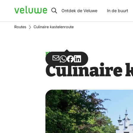
Veluwe
Ontdek de Veluwe
In de buurt
Routes
Culinaire kastelenroute
Fietsen
Deel
Deel
Deel
Deel
Culinaire 
via
via
op
op
Email
WhatsApp
Facebook
LinkedIn