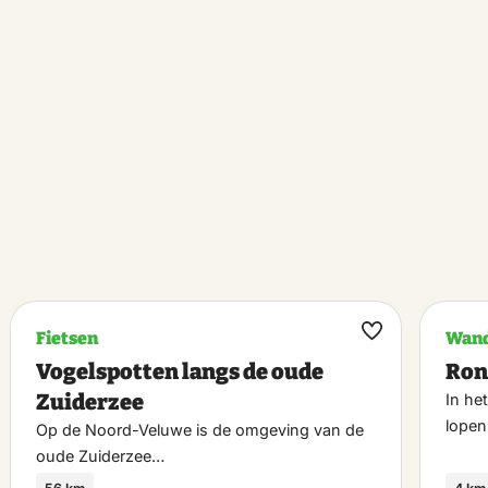
Fietsen
Wand
k
Maak
Vogelspotten langs de oude
Ron
riet
favoriet
Zuiderzee
In he
lopen
Op de Noord-Veluwe is de omgeving van de
oude Zuiderzee…