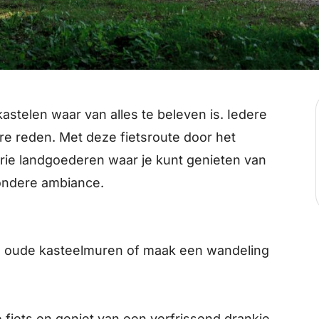
stelen waar van alles te beleven is. Iedere
re reden. Met deze fietsroute door het
rie landgoederen waar je kunt genieten van
zondere ambiance.
e oude kasteelmuren of maak een wandeling
 fiets en geniet van een verfrissend drankje