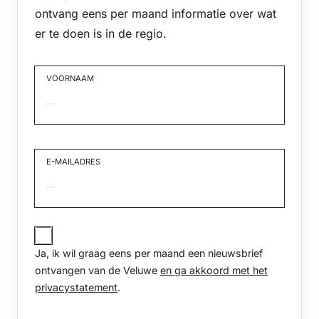
ontvang eens per maand informatie over wat
er te doen is in de regio.
VOORNAAM
Voornaam
E-MAILADRES
JA,
IK
Ja, ik wil graag eens per maand een nieuwsbrief
WIL
GRAAG
ontvangen van de Veluwe
en ga akkoord met het
EENS
privacystatement
.
PER
MAAND