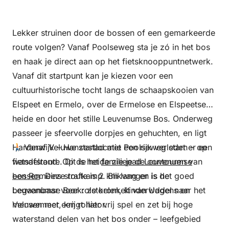
Lekker struinen door de bossen of een gemarkeerde
route volgen? Vanaf Poolseweg sta je zó in het bos
en haak je direct aan op het fietsknooppuntnetwerk.
Vanaf dit startpunt kan je kiezen voor een
cultuurhistorische tocht langs de schaapskooien van
Elspeet en Ermelo, over de Ermelose en Elspeetse
heide en door het stille Leuvenumse Bos. Onderweg
passeer je sfeervolle dorpjes en gehuchten, en ligt
Harderwijk – Hanzestad met een rijk verleden – op
Vanaf Veluwe startlocatie Poolseweg start er een
fietsafstand. Op de heide zie je de contouren van
wandelroute. Dit is het
familiepad Leuvenumse
een Romeins strafkamp. Blikvanger is de
bossen
. Deze route is 2 km lang en is het goed
Leuvenumse Beek: ze kronkelt van Uddel naar het
begaanbaar voor rolstoelen, kinderwagens en
Veluwemeer, krijgt hier vrij spel en zet bij hoge
mensen met een rollator.
waterstand delen van het bos onder – leefgebied