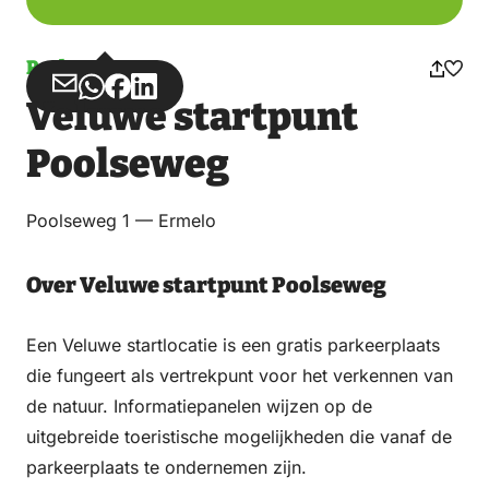
Parkeren
Deel
Deel
Deel
Deel
Veluwe startpunt
via
via
op
op
Email
WhatsApp
Facebook
LinkedIn
Poolseweg
Poolseweg 1 — Ermelo
Over Veluwe startpunt Poolseweg
Een Veluwe startlocatie is een gratis parkeerplaats
die fungeert als vertrekpunt voor het verkennen van
de natuur. Informatiepanelen wijzen op de
uitgebreide toeristische mogelijkheden die vanaf de
parkeerplaats te ondernemen zijn.