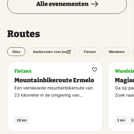
Alle evenementen
Routes
Alles
Fietsen
Wandelen
Aanbevolen voor jou
Fietsen
Wandel
Maak
Mountainbikeroute Ermelo
Magis
favoriet
Een vernieuwde mountainbikeroute van
Ga op pad
23 kilometer in de omgeving van…
Zoek naa
26 km
2 km
2