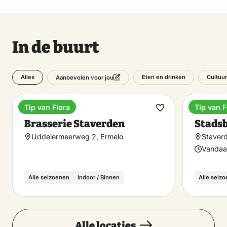
In de buurt
Alles
Eten en drinken
Cultuur
Aanbevolen voor jou
Tip van Flora
Tip van F
Brasserie
Beziens
Maak
Brasserie Staverden
Stads
favoriet
Uddelermeerweg 2, Ermelo
Staver
Vandaa
Alle seizoenen
Indoor / Binnen
Alle seiz
Alle locaties